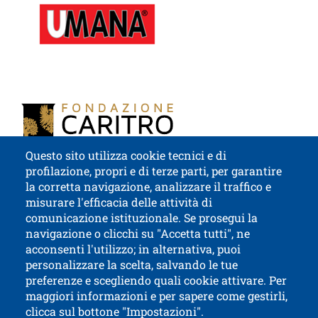
Image
Questo sito utilizza cookie tecnici e di
profilazione, propri e di terze parti, per garantire
la corretta navigazione, analizzare il traffico e
misurare l'efficacia delle attività di
comunicazione istituzionale. Se prosegui la
Università di Trento
navigazione o clicchi su "Accetta tutti", ne
via Calepina, 14 - I-38122 Trento
acconsenti l'utilizzo; in alternativa, puoi
P.IVA-C.F. 003​40520220
personalizzare la scelta, salvando le tue
preferenze e scegliendo quali cookie attivare. Per
maggiori informazioni e per sapere come gestirli,
clicca sul bottone "Impostazioni".