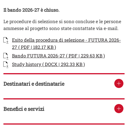
Testo
Il bando 2026-27 è chiuso.
Le procedure di selezione si sono concluse e le persone
ammesse al progetto sono state contattate via e-mail.
Documenti
Documento
Esito della procedura di selezione - FUTURA 2026-
Apri il link in una nuova finestra
27 ( PDF | 182.17 KB )
Documento
Apri il lin
Bando FUTURA 2026-27 ( PDF | 229.63 KB )
Documento
Study history ( DOCX | 292.33 KB )
Destinatari e destinatarie
Benefici e servizi