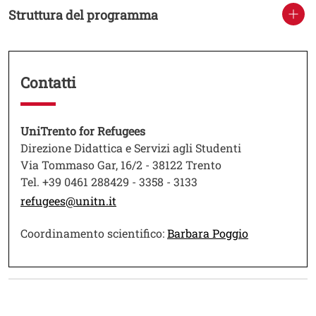
Struttura del programma
Contatti
Testo
UniTrento for Refugees
Direzione Didattica e Servizi agli Studenti
Via Tommaso Gar, 16/2 - 38122 Trento
Tel. +39 0461 288429 - 3358 - 3133
refugees@unitn.it
Apri il link 
Coordinamento scientifico:
Barbara Poggio
Testo
Image