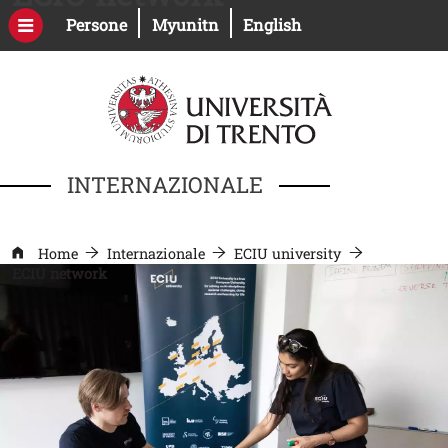
Salta al contenuto principale
Apri il link in una nuova finestra
Apri il link in una nuova fines
Persone
Myunitn
English
INTERNAZIONALE
Home
Internazionale
ECIU university
ECIU network