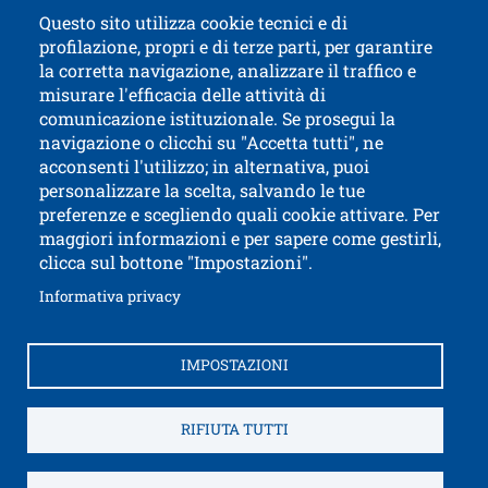
Aggiornata alla data del 1 febbraio 2022.
Questo sito utilizza cookie tecnici e di
profilazione, propri e di terze parti, per garantire
Contatti
Titolo contatti
la corretta navigazione, analizzare il traffico e
misurare l'efficacia delle attività di
comunicazione istituzionale. Se prosegui la
Università di Trento
navigazione o clicchi su "Accetta tutti", ne
via Calepina, 14 - I-38122 Trento
acconsenti l'utilizzo; in alternativa, puoi
P.IVA-C.F. 003​40520220
personalizzare la scelta, salvando le tue
preferenze e scegliendo quali cookie attivare. Per
maggiori informazioni e per sapere come gestirli,
clicca sul bottone "Impostazioni".
Apri il link in 
Accessibilità
Albo online
Apri il link in una nuova finestra
Informativa privacy
Amministrazione trasparente
Autenticazione SPID e CIE
Brand identity
IMPOSTAZIONI
Come raggiungerci
Contatti e segnalazioni
Ap
Cookies settings
Credits
Fatturazione elettronica
RIFIUTA TUTTI
Informativa Privacy
Note legali
Privacy