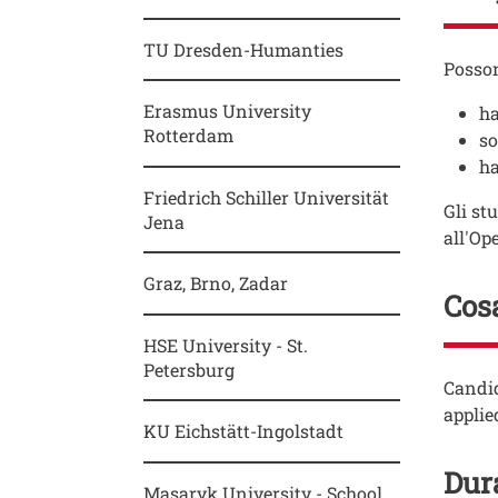
TU Dresden-Humanties
Testo
Posson
Erasmus University
ha
Rotterdam
so
ha
Friedrich Schiller Universität
Gli st
Jena
all'Op
Graz, Brno, Zadar
Cosa
HSE University - St.
Petersburg
Testo
Candid
applie
KU Eichstätt-Ingolstadt
Dura
Masaryk University - School