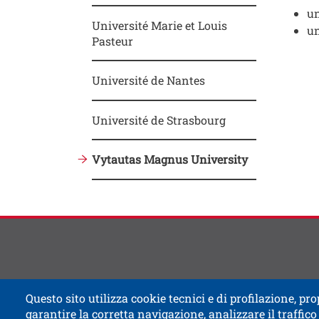
un
Université Marie et Louis
un
Pasteur
Université de Nantes
Contat
Titolo
Université de Strasbourg
Vytautas Magnus University
Questo sito utilizza cookie tecnici e di profilazione, prop
garantire la corretta navigazione, analizzare il traffico 