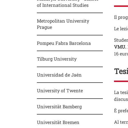
of International Studies
Testo
Il pr
Metropolitan University
Prague
Le lez
Studen
Pompeu Fabra Barcelona
VMU.
16 eur
Tilburg University
Tesi
Universidad de Jaén
University of Twente
Testo
La tes
discus
Universität Bamberg
È pref
Al ter
Universität Bremen