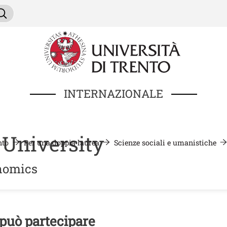
Salta al contenuto principale
ercare
Cerca
INTERNAZIONALE
University
nto
Per una doppia laurea
Scienze sociali e umanistiche
nomics
nuto
 può partecipare