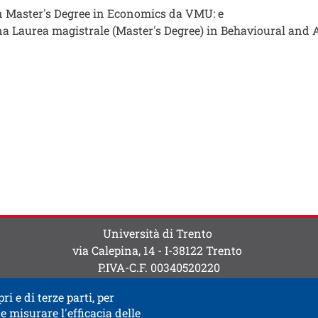
 Master's Degree in Economics da VMU: e
a Laurea magistrale (Master's Degree) in Behavioural and
ti
 contatti
Università di Trento
via Calepina, 14 - I-38122 Trento
P.IVA-C.F. 003​40520220
ri e di terze parti, per
e misurare l'efficacia delle