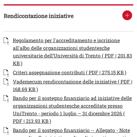
Rendicontazione iniziative
Testo
Documenti
Documento
Regolamento per l'accreditamento e iscrizione
all'albo delle organizzazioni studentesche
universitarie dell’Università di Trento ( PDF | 201.83
Apri il link in una nuova finestra
KB )
Documento
Apri
Criteri assegnazione contributi ( PDF | 275.15 KB )
Documento
Vademecum rendicontazione delle iniziative ( PDF |
Apri il link in una nuova finestra
168.69 KB )
Documento
Bando per il sostegno finanziario ad iniziative delle
organizzazioni studentesche accreditate presso
UniTrento - periodo 1 luglio – 31 dicembre 2026 (
Apri il link in una nuova finestra
PDF | 213.93 KB )
Documento
Bando per il sostegno finanziario -- Allegato - Note