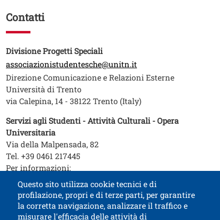
Contatti
Testo
Divisione Progetti Speciali
associazionistudentesche@unitn.it
Direzione Comunicazione e Relazioni Esterne
Università di Trento
via Calepina, 14 - 38122 Trento (Italy)
Servizi agli Studenti - Attività Culturali - Opera
Universitaria
Via della Malpensada, 82
Tel. +39 0461 217445
Per informazioni:
https://www.operauni.tn.it/contattaci
Questo sito utilizza cookie tecnici e di
profilazione, propri e di terze parti, per garantire
Contatti
Titolo contatti
la corretta navigazione, analizzare il traffico e
misurare l'efficacia delle attività di