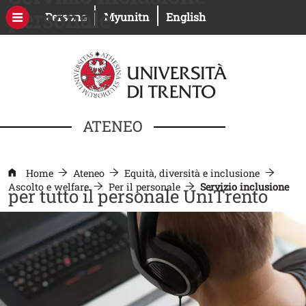
Salta al contenuto principale
personale
Apri il link in una nuova finestra
Apri il link in una nuova fines
Persone
Myunitn
English
ATENEO
Home
Ateneo
Equità, diversità e inclusione
Ascolto e welfare
Per il personale
Servizio inclusione
per tutto il personale UniTrento