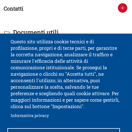
Contatti
Titolo Documenti in cartella
Documenti utili
Questo sito utilizza cookie tecnici e di
profilazione, propri e di terze parti, per garantire
Contatti
Titolo contatti
la corretta navigazione, analizzare il traffico e
misurare l'efficacia delle attività di
comunicazione istituzionale. Se prosegui la
Università di Trento
navigazione o clicchi su "Accetta tutti", ne
via Calepina, 14 - I-38122 Trento
acconsenti l'utilizzo; in alternativa, puoi
P.IVA-C.F. 003​40520220
personalizzare la scelta, salvando le tue
preferenze e scegliendo quali cookie attivare. Per
maggiori informazioni e per sapere come gestirli,
clicca sul bottone "Impostazioni".
Apri il link in 
Accessibilità
Albo online
Apri il link in una nuova finestra
Informativa privacy
Amministrazione trasparente