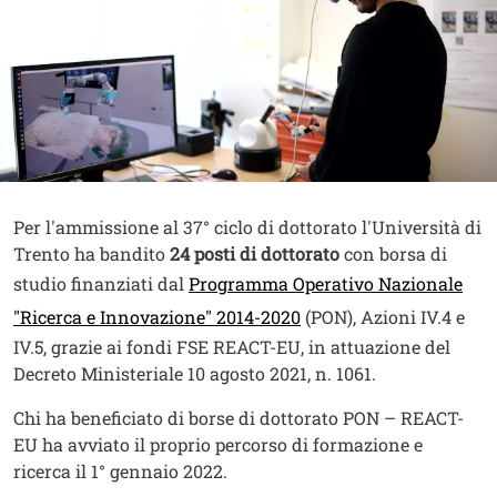
Contenuto
Testo
Per l'ammissione al 37° ciclo di dottorato l'Università di
Trento ha bandito
24 posti di dottorato
con borsa di
studio finanziati dal
Programma Operativo Nazionale
Apri il link in una nuov
"Ricerca e Innovazione" 2014-2020
(PON), Azioni IV.4 e
IV.5, grazie ai fondi FSE REACT-EU, in attuazione del
Decreto Ministeriale 10 agosto 2021, n. 1061.
Chi ha beneficiato di borse di dottorato PON – REACT-
EU ha avviato il proprio percorso di formazione e
ricerca il 1° gennaio 2022.