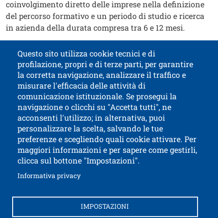
coinvolgimento diretto delle imprese nella definizione
del percorso formativo e un periodo di studio e ricerca
in azienda della durata compresa tra 6 e 12 mesi.
Immagine
Image
Questo sito utilizza cookie tecnici e di
profilazione, propri e di terze parti, per garantire
Contatti
Titolo contatti
la corretta navigazione, analizzare il traffico e
misurare l'efficacia delle attività di
comunicazione istituzionale. Se prosegui la
Università di Trento
navigazione o clicchi su "Accetta tutti", ne
via Calepina, 14 - I-38122 Trento
acconsenti l'utilizzo; in alternativa, puoi
P.IVA-C.F. 003​40520220
personalizzare la scelta, salvando le tue
preferenze e scegliendo quali cookie attivare. Per
maggiori informazioni e per sapere come gestirli,
clicca sul bottone "Impostazioni".
Apri il link in 
Accessibilità
Albo online
Apri il link in una nuova finestra
Informativa privacy
Amministrazione trasparente
Autenticazione SPID e CIE
Brand identity
IMPOSTAZIONI