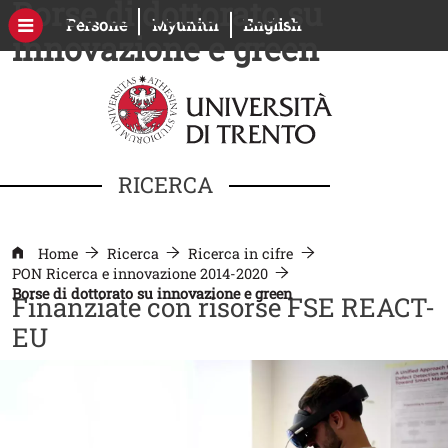
Borse di dottorato su
Salta al contenuto principale
Apri il link in una nuova finestra
Apri il link in una nuova fines
Persone
Myunitn
English
innovazione e green
RICERCA
Home
Ricerca
Ricerca in cifre
PON Ricerca e innovazione 2014-2020
Borse di dottorato su innovazione e green
Finanziate con risorse FSE REACT-
EU