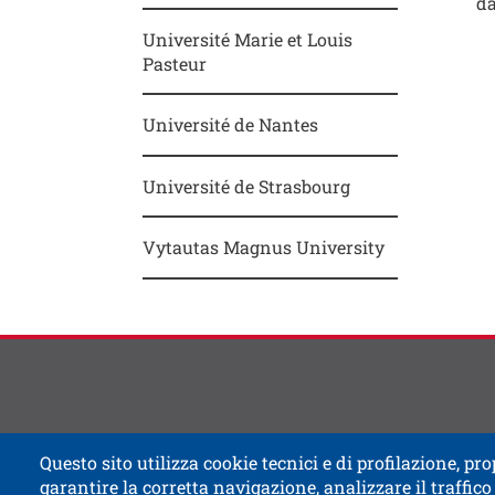
da
Université Marie et Louis
Pasteur
Contat
Titolo
Université de Nantes
Université de Strasbourg
Vytautas Magnus University
Questo sito utilizza cookie tecnici e di profilazione, prop
garantire la corretta navigazione, analizzare il traffico 