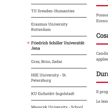
TU Dresden-Humanties
Testo
Posson
Econom
Erasmus University
Rotterdam
Cosa
Friedrich Schiller Universität
Jena
Testo
Candid
applie
Graz, Brno, Zadar
Dura
HSE University - St.
Petersburg
Testo
Il pr
KU Eichstätt-Ingolstadt
Le lez
Masaryk University - School