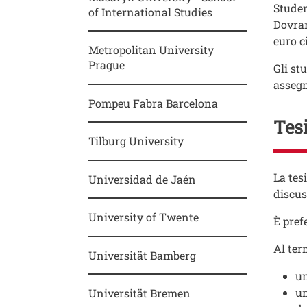
Studen
of International Studies
Dovran
euro c
Metropolitan University
Prague
Gli st
assegn
Pompeu Fabra Barcelona
Tesi
Tilburg University
Testo
La tes
Universidad de Jaén
discus
University of Twente
È pref
Al ter
Universität Bamberg
un
un
Universität Bremen