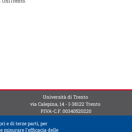
 UniTrento.
ti
 contatti
Università di Trento
via Calepina, 14 - I-38122 Trento
P.IVA-C.F. 003​40520220
ri e di terze parti, per
e misurare l'efficacia delle