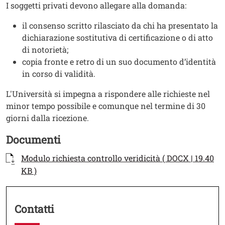
I soggetti privati devono allegare alla domanda:
il consenso scritto rilasciato da chi ha presentato la
dichiarazione sostitutiva di certificazione o di atto
di notorietà;
copia fronte e retro di un suo documento d’identità
in corso di validità.
L'Università si impegna a rispondere alle richieste nel
minor tempo possibile e comunque nel termine di 30
giorni dalla ricezione.
Titolo Documenti in cartella
Documenti
Documenti
Documento
Modulo richiesta controllo veridicità ( DOCX | 19.40
KB )
Contatti