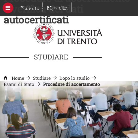
Salta al contenuto principale
e verifica dei dati
Apri il link in una nuova finestra
Apri il link in una nuova fines
Persone
Myunitn
autocertificati
STUDIARE
Home
Studiare
Dopo lo studio
Esami di Stato
Procedure di accertamento