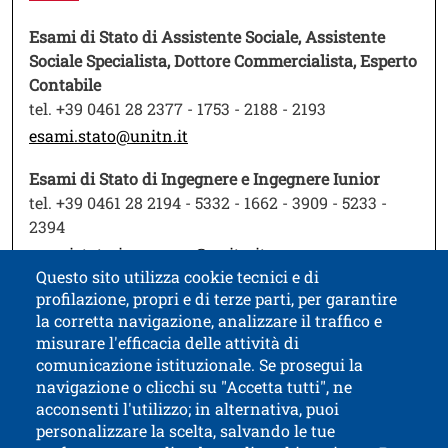
Testo
Esami di Stato di Assistente Sociale, Assistente
Sociale Specialista, Dottore Commercialista, Esperto
Contabile
tel. +39 0461 28 2377 - 1753 - 2188 - 2193
Apri il link in una nuova finestra
esami.stato@unitn.it
Esami di Stato di Ingegnere e Ingegnere Iunior
tel. +39 0461 28 2194 - 5332 - 1662 - 3909 - 5233 -
2394
Apri il link in una nuov
esamistato-ingegnere@unitn.it
Questo sito utilizza cookie tecnici e di
profilazione, propri e di terze parti, per garantire
la corretta navigazione, analizzare il traffico e
misurare l'efficacia delle attività di
comunicazione istituzionale. Se prosegui la
Università di Trento
navigazione o clicchi su "Accetta tutti", ne
via Calepina, 14 - I-38122 Trento
acconsenti l'utilizzo; in alternativa, puoi
P.IVA-C.F. 003​40520220
personalizzare la scelta, salvando le tue