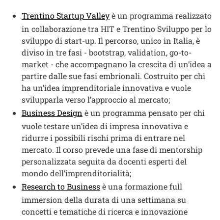
Apri il link in una nuova fine
Trentino Startup Valley
è un programma realizzato
in collaborazione tra HIT e Trentino Sviluppo per lo
sviluppo di start-up. Il percorso, unico in Italia, è
diviso in tre fasi - bootstrap, validation, go-to-
market - che accompagnano la crescita di un’idea a
partire dalle sue fasi embrionali. Costruito per chi
ha un’idea imprenditoriale innovativa e vuole
svilupparla verso l’approccio al mercato;
Apri il link in una nuova finestra
Business Design
è un
programma pensato per chi
vuole testare un’idea di impresa innovativa e
ridurre i possibili rischi prima di entrare nel
mercato. Il corso prevede una fase di mentorship
personalizzata seguita da docenti esperti del
mondo dell’imprenditorialità;
Apri il link in una nuova finestr
Research to Business
è una formazione full
immersion della durata di una settimana su
concetti e tematiche di ricerca e innovazione