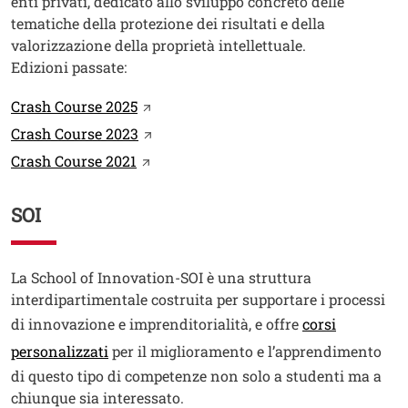
enti privati, dedicato allo sviluppo concreto delle
tematiche della protezione dei risultati e della
valorizzazione della proprietà intellettuale.
Edizioni passate:
Link
Apri il link in una nuova finestra
Crash Course 2025
Apri il link in una nuova finestra
Crash Course 2023
Apri il link in una nuova finestra
Crash Course 2021
SOI
Testo
La School of Innovation-SOI è una struttura
interdipartimentale costruita per supportare i processi
di innovazione e imprenditorialità, e offre
corsi
Apri il link in una nuova finestra
personalizzati
per il miglioramento e l’apprendimento
di questo tipo di competenze non solo a studenti ma a
chiunque sia interessato.