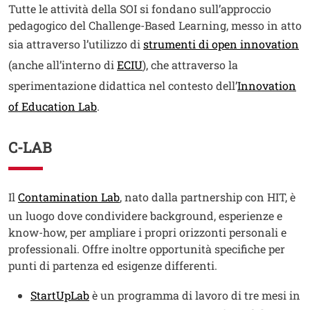
Tutte le attività della SOI si fondano sull’approccio
pedagogico del Challenge-Based Learning, messo in atto
Ap
sia attraverso l’utilizzo di
strumenti di open innovation
Apri il link in una nuova finest
(anche all’interno di
ECIU
), che attraverso la
sperimentazione didattica nel contesto dell’
Innovation
Apri il link in una nuova finestra
of Education Lab
.
C-LAB
Testo
Apri il link in una nuova finestra
Il
Contamination Lab
, nato dalla partnership con HIT, è
un luogo dove condividere background, esperienze e
know-how, per ampliare i propri orizzonti personali e
professionali. Offre inoltre opportunità specifiche per
punti di partenza ed esigenze differenti.
StartUpLab
è un
programma di lavoro di tre mesi in