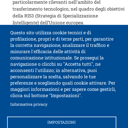
particolarmente rilevanti nell'ambito del
trasferimento tecnologico, nel quadro degli obiettivi
della RIS3 (Strategia di Specializzazione
Intelligente) dell’Unione europea.
Questo sito utilizza cookie tecnici e di
profilazione, propri e di terze parti, per garantire
Contatti
Titolo contatti
la corretta navigazione, analizzare il traffico e
misurare l'efficacia delle attività di
comunicazione istituzionale. Se prosegui la
Università di Trento
navigazione o clicchi su "Accetta tutti", ne
via Calepina, 14 - I-38122 Trento
acconsenti l'utilizzo; in alternativa, puoi
P.IVA-C.F. 003​40520220
personalizzare la scelta, salvando le tue
preferenze e scegliendo quali cookie attivare. Per
maggiori informazioni e per sapere come gestirli,
clicca sul bottone "Impostazioni".
Apri il link in 
Accessibilità
Albo online
Apri il link in una nuova finestra
Informativa privacy
Amministrazione trasparente
Autenticazione SPID e CIE
Brand identity
IMPOSTAZIONI