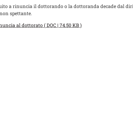
uito a rinuncia il dottorando o la dottoranda decade dal dirit
non spettante.
enti
ento
nuncia al dottorato ( DOC | 74.50 KB )
ti
 contatti