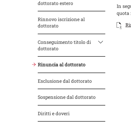
dottorato estero
In seg
quota 
Rinnovo iscrizione al
Docum
Docum
Ri
dottorato
Conseguimento titolo di
Contat
Titolo
dottorato
Rinuncia al dottorato
Esclusione dal dottorato
Sospensione dal dottorato
Diritti e doveri