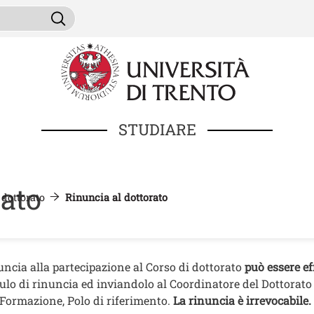
Salta al contenuto principale
ini da cercare
Cerca
STUDIARE
rato
 dottorato
Rinuncia al dottorato
nuto
uncia alla partecipazione al Corso di dottorato
può essere e
ulo di rinuncia ed inviandolo al Coordinatore del Dottorato 
 Formazione, Polo di riferimento.
La rinuncia è irrevocabile.