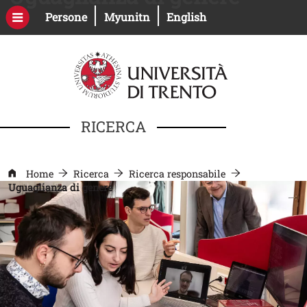
Salta al contenuto principale
Apri il link in una nuova finestra
Apri il link in una nuova fines
Persone
Myunitn
English
RICERCA
Home
Ricerca
Ricerca responsabile
Uguaglianza di genere