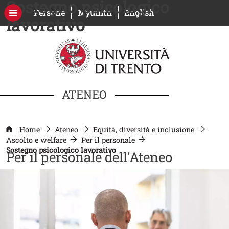
Sostegno psicologico
Salta al contenuto principale
Apri il link in una nuova finestra
Apri il link in una nuova fines
Persone
Myunitn
English
lavorativo
ATENEO
Home
Ateneo
Equità, diversità e inclusione
Ascolto e welfare
Per il personale
Sostegno psicologico lavorativo
Per il personale dell'Ateneo