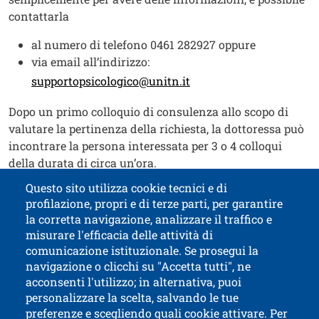
contattarla
al numero di telefono 0461 282927 oppure
via email all’indirizzo:
supportopsicologico@unitn.it
Dopo un primo colloquio di consulenza allo scopo di
valutare la pertinenza della richiesta, la dottoressa può
incontrare la persona interessata per 3 o 4 colloqui
della durata di circa un’ora.
Questo sito utilizza cookie tecnici e di
profilazione, propri e di terze parti, per garantire
Contatti
Titolo contatti
la corretta navigazione, analizzare il traffico e
misurare l'efficacia delle attività di
comunicazione istituzionale. Se prosegui la
Università di Trento
navigazione o clicchi su "Accetta tutti", ne
via Calepina, 14 - I-38122 Trento
acconsenti l'utilizzo; in alternativa, puoi
P.IVA-C.F. 003​40520220
personalizzare la scelta, salvando le tue
preferenze e scegliendo quali cookie attivare. Per