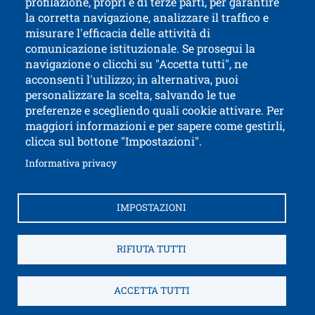
profilazione, propri e di terze parti, per garantire
la corretta navigazione, analizzare il traffico e
misurare l'efficacia delle attività di
comunicazione istituzionale. Se prosegui la
Università di Trento
navigazione o clicchi su "Accetta tutti", ne
via Calepina, 14 - I-38122 Trento
acconsenti l'utilizzo; in alternativa, puoi
P.IVA-C.F. 003​40520220
personalizzare la scelta, salvando le tue
preferenze e scegliendo quali cookie attivare. Per
maggiori informazioni e per sapere come gestirli,
clicca sul bottone "Impostazioni".
Apri il link in 
Accessibilità
Albo online
Apri il link in una nuova finestra
Informativa privacy
Amministrazione trasparente
Autenticazione SPID e CIE
Brand identity
IMPOSTAZIONI
Come raggiungerci
Contatti e segnalazioni
Ap
Cookies settings
Credits
Fatturazione elettronica
RIFIUTA TUTTI
Informativa Privacy
Note legali
Privacy
Apri il link i
Service Desk
Sitemap
WIFI
ACCETTA TUTTI