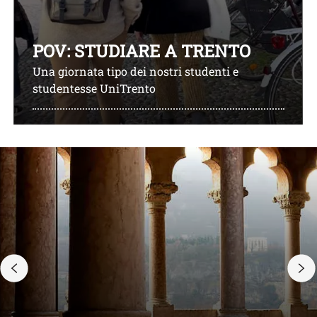
POV: STUDIARE A TRENTO
Una giornata tipo dei nostri studenti e
studentesse UniTrento
 in una nuova finestra
Apri il link in 
https://youtube.com/shorts/gK765lXTh_A
h
Image