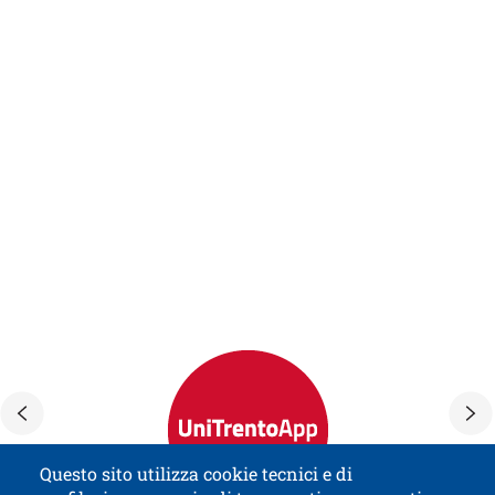
APRI IL LINK IN UNA NUOVA FINES
Calendario esami
APRI IL LINK IN UNA NUOVA FINESTRA
Esse 3
Intelligenza artificiale
APRI IL LINK IN UNA NUOVA FINESTRA
MatLab
APRI IL LINK IN UNA NUOVA FINESTRA
Orari lezioni
APRI IL LINK IN UNA NUOVA FINESTRA
Service Desk
APRI IL LINK IN UNA NUOVA FINESTRA
U-Gov CLA
APRI IL LINK IN UNA NUOVA FINESTRA
UniTrentoApp
Loghi
Questo sito utilizza cookie tecnici e di