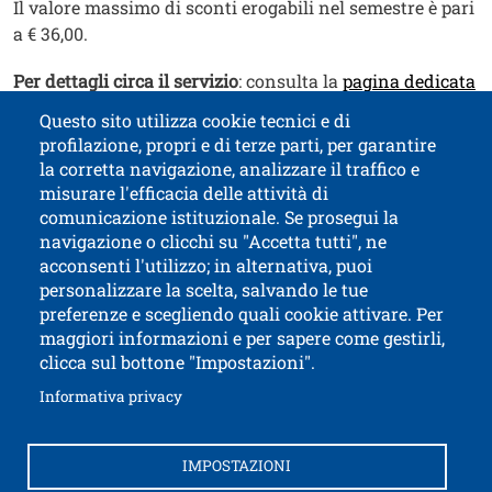
Il valore massimo di sconti erogabili nel semestre è pari
a € 36,00.
Ap
Per dettagli circa il servizio
: consulta la
pagina dedicata
Apri il link
Per ulteriori informazioni
consulta il
sito DAO
Questo sito utilizza cookie tecnici e di
profilazione, propri e di terze parti, per garantire
Contatti
Titolo contatti
la corretta navigazione, analizzare il traffico e
misurare l'efficacia delle attività di
comunicazione istituzionale. Se prosegui la
Università di Trento
navigazione o clicchi su "Accetta tutti", ne
via Calepina, 14 - I-38122 Trento
acconsenti l'utilizzo; in alternativa, puoi
P.IVA-C.F. 003​40520220
personalizzare la scelta, salvando le tue
preferenze e scegliendo quali cookie attivare. Per
maggiori informazioni e per sapere come gestirli,
clicca sul bottone "Impostazioni".
Apri il link in 
Accessibilità
Albo online
Apri il link in una nuova finestra
Informativa privacy
Amministrazione trasparente
Autenticazione SPID e CIE
Brand identity
IMPOSTAZIONI