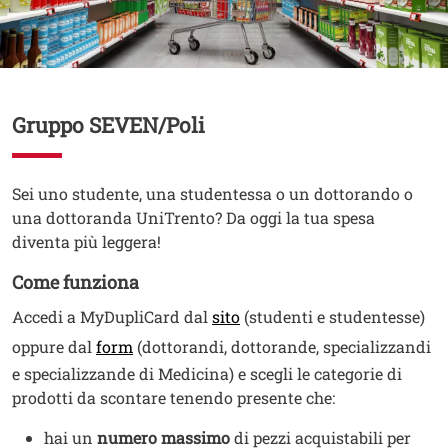
Contenuto
Gruppo SEVEN/Poli
Testo
Sei uno studente, una studentessa o un dottorando o
una dottoranda UniTrento? Da oggi la tua spesa
diventa più leggera!
Come funziona
Apri il link in una nuova fi
Accedi a MyDupliCard dal
sito
(studenti e studentesse)
Apri il link in una nuova finestra
oppure dal
form
(dottorandi, dottorande, specializzandi
e specializzande di Medicina) e scegli le categorie di
prodotti da scontare tenendo presente che:
hai un
numero massimo
di pezzi acquistabili per