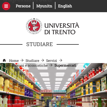
Salta al contenuto principale
Apri il link in una nuova finestra
Apri il link in una nuova fines
Persone
Myunitn
English
STUDIARE
Home
Studiare
Servizi
Agevolazioni e scontistiche
Supermercati