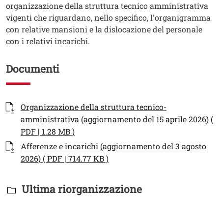
organizzazione della struttura tecnico amministrativa
vigenti che riguardano, nello specifico, l'organigramma
con relative mansioni e la dislocazione del personale
con i relativi incarichi.
Documenti
Documenti
Documento
Organizzazione della struttura tecnico-
amministrativa (aggiornamento del 15 aprile 2026) (
Apri il link in una nuova finestra
PDF | 1.28 MB )
Documento
Afferenze e incarichi (aggiornamento del 3 agosto
Apri il link in una nuova fine
2026) ( PDF | 714.77 KB )
Titolo Documenti in cartella
Ultima riorganizzazione