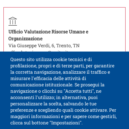
Contatti
Titolo contatti
Contatto struttura organizzativa
Struttura
Ufficio Valutazione Risorse Umane e
Apri il link in una nuova finestra
Organizzazione
Via Giuseppe Verdi, 6, Trento, TN
uff.valutazione.ru@unitn.it
Questo sito utilizza cookie tecnici e di
profilazione, propri e di terze parti, per garantire
la corretta navigazione, analizzare il traffico e
misurare l'efficacia delle attività di
comunicazione istituzionale. Se prosegui la
Università di Trento
navigazione o clicchi su "Accetta tutti", ne
via Calepina, 14 - I-38122 Trento
acconsenti l'utilizzo; in alternativa, puoi
P.IVA-C.F. 003​40520220
personalizzare la scelta, salvando le tue
preferenze e scegliendo quali cookie attivare. Per
maggiori informazioni e per sapere come gestirli,
clicca sul bottone "Impostazioni".