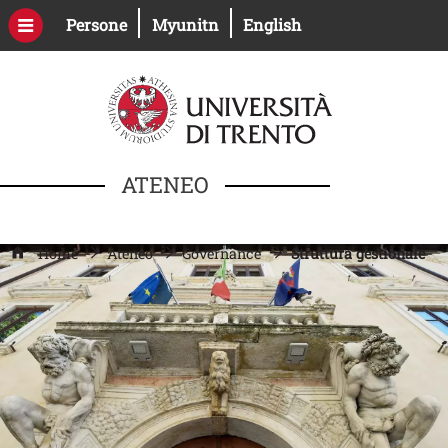
Salta al contenuto principale
Apri il link in una nuova finestra
Apri il link in una nuova fines
Persone
Myunitn
English
ATENEO
Home
Ateneo
Governance
Struttura gestionale