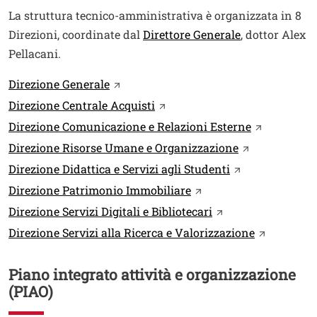
La struttura tecnico-amministrativa è organizzata in 8
Apri il link i
Direzioni, coordinate dal
Direttore Generale
, dottor Alex
Pellacani.
Link
Apri il link in una nuova finestra
Direzione Generale
Apri il link in una nuova fines
Direzione Centrale Acquisti
Apri il link
Direzione Comunicazione e Relazioni Esterne
Apri il link in
Direzione Risorse Umane e Organizzazione
Apri il link in 
Direzione Didattica e Servizi agli Studenti
Apri il link in una nuov
Direzione Patrimonio Immobiliare
Apri il link in una 
Direzione Servizi Digitali e Bibliotecari
Apri il link
Direzione Servizi alla Ricerca e Valorizzazione
Piano integrato attività e organizzazione
(PIAO)