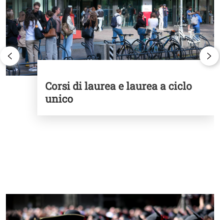
Corsi di laurea e laurea a ciclo
unico
Cards
Image
I