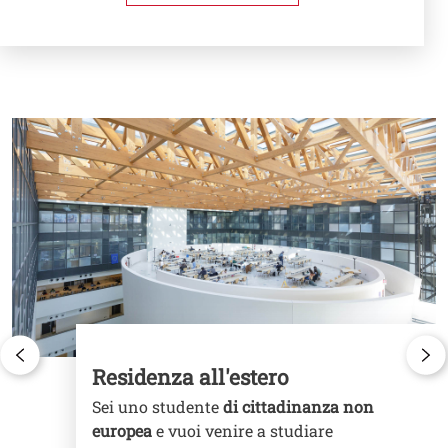
Cards
Image
I
Residenza all'estero
Sei uno studente
di cittadinanza non
europea
e vuoi venire a studiare