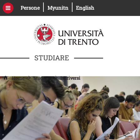
Salta al contenuto principale
Apri il link in una nuova finestra
Apri il link in una nuova fines
Persone
Myunitn
English
STUDIARE
Home
Studiare
Iscriversi