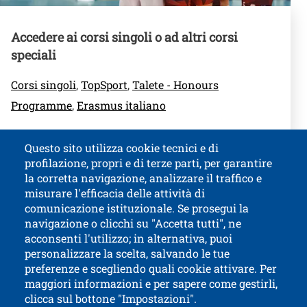
Accedere ai corsi singoli o ad altri corsi
speciali
Corsi singoli
,
TopSport
,
Talete - Honours
Programme
,
Erasmus italiano
Questo sito utilizza cookie tecnici e di
profilazione, propri e di terze parti, per garantire
Titolo contatti
la corretta navigazione, analizzare il traffico e
misurare l'efficacia delle attività di
comunicazione istituzionale. Se prosegui la
Università di Trento
navigazione o clicchi su "Accetta tutti", ne
via Calepina, 14 - I-38122 Trento
acconsenti l'utilizzo; in alternativa, puoi
P.IVA-C.F. 003​40520220
personalizzare la scelta, salvando le tue
preferenze e scegliendo quali cookie attivare. Per
maggiori informazioni e per sapere come gestirli,
clicca sul bottone "Impostazioni".