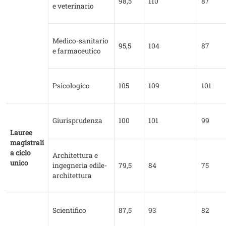
98,5
110
87
e veterinario
Medico-sanitario
95,5
104
87
e farmaceutico
Psicologico
105
109
101
Giurisprudenza
100
101
99
Lauree
magistrali
a ciclo
Architettura e
unico
ingegneria edile-
79,5
84
75
architettura
Scientifico
87,5
93
82