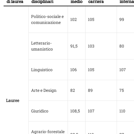
di laurea
disciplinari
medio
carriera
interna
Politico-sociale e
102
105
99
comunicazione
Letterario-
91,5
103
80
umanistico
Linguistico
106
105
107
Arte e Design
82
89
75
Lauree
Giuridico
108,5
107
110
Agrario-forestale