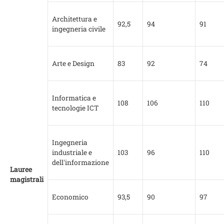
Architettura e
92,5
94
91
ingegneria civile
Arte e Design
83
92
74
Informatica e
108
106
110
tecnologie ICT
Ingegneria
industriale e
103
96
110
dell'informazione
Lauree
magistrali
Economico
93,5
90
97