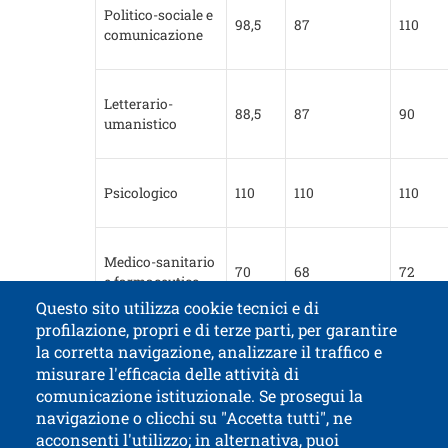
Politico-sociale e
98,5
87
110
comunicazione
Letterario-
88,5
87
90
umanistico
Psicologico
110
110
110
Medico-sanitario
70
68
72
e farmaceutico
Questo sito utilizza cookie tecnici e di
profilazione, propri e di terze parti, per garantire
Contatti
Titolo contatti
la corretta navigazione, analizzare il traffico e
misurare l'efficacia delle attività di
comunicazione istituzionale. Se prosegui la
Università di Trento
navigazione o clicchi su "Accetta tutti", ne
via Calepina, 14 - I-38122 Trento
acconsenti l'utilizzo; in alternativa, puoi
P.IVA-C.F. 003​40520220