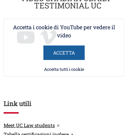
TESTIMONIAL UC
Accetta i cookie di YouTube per vedere il
video
ACCETTA
Accetta tutti i cookie
Link utili
Link
Apri il link in una nuova finestra
Meet UC Law students
Apri il link in una nuova fin
Tabella certificazioni inglese