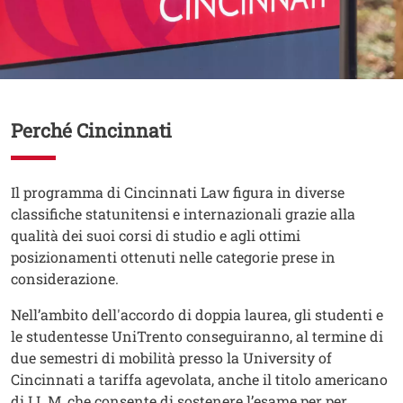
Contenuto
Perché Cincinnati
Testo
Il programma di Cincinnati Law figura in diverse
classifiche statunitensi e internazionali grazie alla
qualità dei suoi corsi di studio e agli ottimi
posizionamenti ottenuti nelle categorie prese in
considerazione.
Nell’ambito dell'accordo di doppia laurea, gli studenti e
le studentesse UniTrento conseguiranno, al termine di
due semestri di mobilità presso la University of
Cincinnati a tariffa agevolata, anche il titolo americano
di LL.M, che consente di sostenere l’esame per per