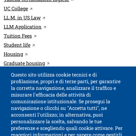
Apri il link in una nuova finestra
UC College
Apri il link in una nuova finestra
LL.M. in US Law
Apri il link in una nuova finestra
LLM Application
Apri il link in una nuova finestra
Tuition Fees
Apri il link in una nuova finestra
Student life
Apri il link in una nuova finestra
Housing
Apri il link in una nuova finestra
Graduate housing
Questo sito utilizza cookie tecnici e di
profilazione, propri e di terze parti, per garantire
Contatti
Titolo contatti
la corretta navigazione, analizzare il traffico e
misurare l'efficacia delle attività di
comunicazione istituzionale. Se prosegui la
Università di Trento
navigazione o clicchi su "Accetta tutti", ne
via Calepina, 14 - I-38122 Trento
acconsenti l'utilizzo; in alternativa, puoi
P.IVA-C.F. 003​40520220
personalizzare la scelta, salvando le tue
preferenze e scegliendo quali cookie attivare. Per
maggiori informazioni e per sapere come gestirli,