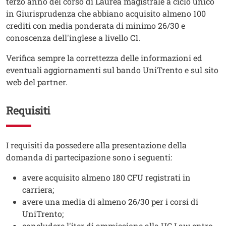
terzo anno del corso di Laurea magistrale a ciclo unico
in Giurisprudenza che abbiano acquisito almeno 100
crediti con media ponderata di minimo 26/30 e
conoscenza dell'inglese a livello C1.
Verifica sempre la correttezza delle informazioni ed
eventuali aggiornamenti sul bando UniTrento e sul sito
web del partner.
Requisiti
Testo
I requisiti da possedere alla presentazione della
domanda di partecipazione sono i seguenti:
avere acquisito almeno 180 CFU registrati in
carriera;
avere una media di almeno 26/30 per i corsi di
UniTrento;
concludere l'iter di ammissione alla UC Law entro