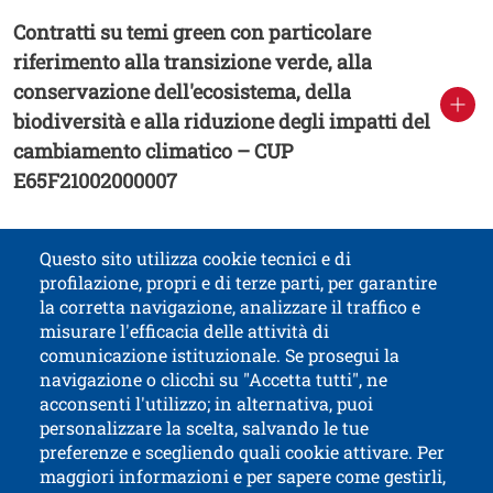
Contratti su temi green con particolare
riferimento alla transizione verde, alla
conservazione dell'ecosistema, della
biodiversità e alla riduzione degli impatti del
cambiamento climatico – CUP
E65F21002000007
Immagine
Image
Questo sito utilizza cookie tecnici e di
profilazione, propri e di terze parti, per garantire
Contatti
Titolo contatti
la corretta navigazione, analizzare il traffico e
misurare l'efficacia delle attività di
comunicazione istituzionale. Se prosegui la
Università di Trento
navigazione o clicchi su "Accetta tutti", ne
via Calepina, 14 - I-38122 Trento
acconsenti l'utilizzo; in alternativa, puoi
P.IVA-C.F. 003​40520220
personalizzare la scelta, salvando le tue
preferenze e scegliendo quali cookie attivare. Per
maggiori informazioni e per sapere come gestirli,