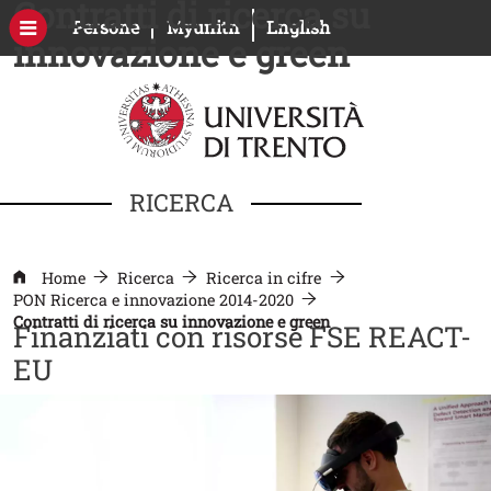
Contratti di ricerca su
Salta al contenuto principale
Apri il link in una nuova finestra
Apri il link in una nuova fines
Persone
Myunitn
English
innovazione e green
RICERCA
Home
Ricerca
Ricerca in cifre
PON Ricerca e innovazione 2014-2020
Contratti di ricerca su innovazione e green
Finanziati con risorse FSE REACT-
EU