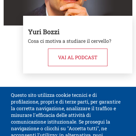
Yuri Bozzi
Cosa ci motiva a studiare il cervello?
VAI AL PODCAST
Questo sito utilizza cookie tecnici e di
profilazione, propri e di terze parti, per garantire
Contatti
Titolo contatti
la corretta navigazione, analizzare il traffico e
misurare l'efficacia delle attività di
comunicazione istituzionale. Se prosegui la
Università di Trento
navigazione o clicchi su "Accetta tutti", ne
via Calepina, 14 - I-38122 Trento
acconsenti l'utilizzo; in alternativa, puoi
P.IVA-C.F. 003​40520220