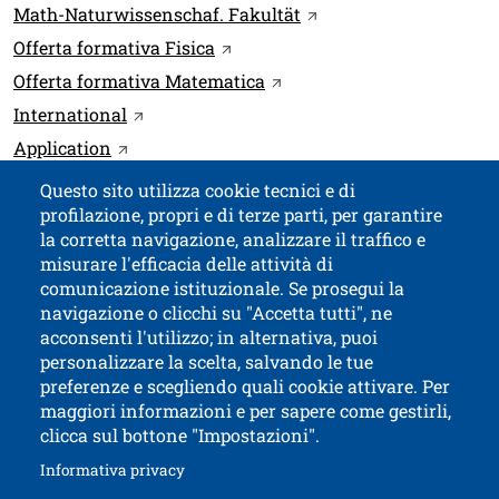
Link
Apri il link in una nuov
Math-Naturwissenschaf. Fakultät
Apri il link in una nuova finestra
Offerta formativa Fisica
Apri il link in una nuova fi
Offerta formativa Matematica
Apri il link in una nuova finestra
International
Apri il link in una nuova finestra
Application
Questo sito utilizza cookie tecnici e di
profilazione, propri e di terze parti, per garantire
Contatti
Titolo contatti
la corretta navigazione, analizzare il traffico e
misurare l'efficacia delle attività di
comunicazione istituzionale. Se prosegui la
Università di Trento
navigazione o clicchi su "Accetta tutti", ne
via Calepina, 14 - I-38122 Trento
acconsenti l'utilizzo; in alternativa, puoi
P.IVA-C.F. 003​40520220
personalizzare la scelta, salvando le tue
preferenze e scegliendo quali cookie attivare. Per
maggiori informazioni e per sapere come gestirli,
clicca sul bottone "Impostazioni".
Apri il link in 
Accessibilità
Albo online
Apri il link in una nuova finestra
Informativa privacy