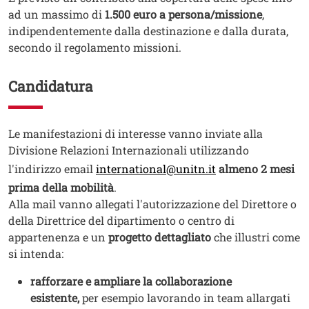
ad un massimo di
1.500 euro a persona/missione
,
indipendentemente dalla destinazione e dalla durata,
secondo il regolamento missioni.
Candidatura
Testo
Le manifestazioni di interesse vanno inviate alla
Divisione Relazioni Internazionali utilizzando
l'indirizzo email
international@unitn.it
almeno 2 mesi
prima della mobilità
.
Alla mail vanno allegati l'autorizzazione del Direttore o
della Direttrice del dipartimento o centro di
appartenenza e un
progetto dettagliato
che illustri come
si intenda:
rafforzare e ampliare la collaborazione
esistente,
per esempio lavorando in team allargati