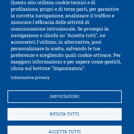
Questo sito utilizza cookie tecnici e di
profilazione, propri e di terze parti, per garantire
Contatti
Titolo contatti
la corretta navigazione, analizzare il traffico e
misurare l'efficacia delle attività di
comunicazione istituzionale. Se prosegui la
Università di Trento
navigazione o clicchi su "Accetta tutti", ne
via Calepina, 14 - I-38122 Trento
acconsenti l'utilizzo; in alternativa, puoi
P.IVA-C.F. 003​40520220
personalizzare la scelta, salvando le tue
preferenze e scegliendo quali cookie attivare. Per
maggiori informazioni e per sapere come gestirli,
clicca sul bottone "Impostazioni".
Apri il link in 
Accessibilità
Albo online
Apri il link in una nuova finestra
Informativa privacy
Amministrazione trasparente
Autenticazione SPID e CIE
Brand identity
IMPOSTAZIONI
Come raggiungerci
Contatti e segnalazioni
Ap
Cookies settings
Credits
Fatturazione elettronica
RIFIUTA TUTTI
Informativa Privacy
Note legali
Privacy
Apri il link i
Service Desk
Sitemap
WIFI
ACCETTA TUTTI