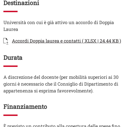
Destinazioni
Testo
Università con cui è già attivo un accordo di Doppia
Laurea
Documenti
Documento
Accordi Doppia laurea e contatti ( XLSX | 24.44 KB )
Durata
Testo
A discrezione del docente (per mobilità superiori ai 30
giorni è necessario che il Consiglio di Dipartimento di
appartenenza si esprima favorevolmente).
Finanziamento
Testo
È previsto un contributo alla copertura delle spese fino