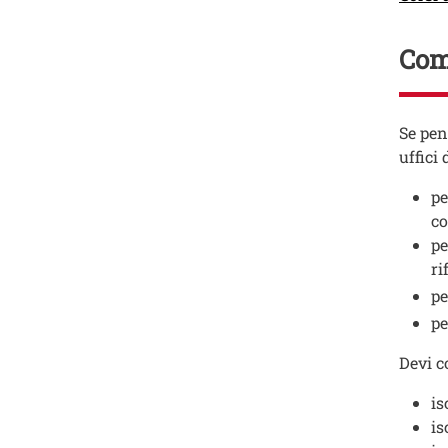
Com
Testo
Se pen
uffici
pe
co
pe
ri
pe
pe
Devi c
is
is