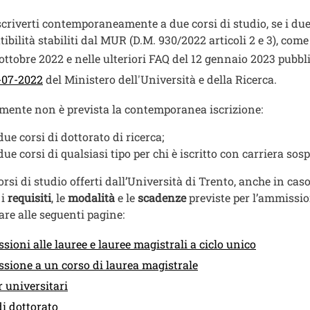
scriverti contemporaneamente a due corsi di studio, se i due c
ibilità stabiliti dal MUR (D.M. 930/2022 articoli 2 e 3), come
 ottobre 2022 e nelle ulteriori FAQ del 12 gennaio 2023 pubbl
Apri il link in una nuova finestra
-07-2022
del Ministero dell'Università e della Ricerca.
mente non è prevista la contemporanea iscrizione:
due corsi di dottorato di ricerca;
due corsi di qualsiasi tipo per chi è iscritto con carriera sos
corsi di studio offerti dall’Università di Trento, anche in ca
 i
requisiti
, le
modalità
e le
scadenze
previste per l’ammission
care alle seguenti pagine:
ioni alle lauree e lauree magistrali a ciclo unico
ione a un corso di laurea magistrale
 universitari
di dottorato