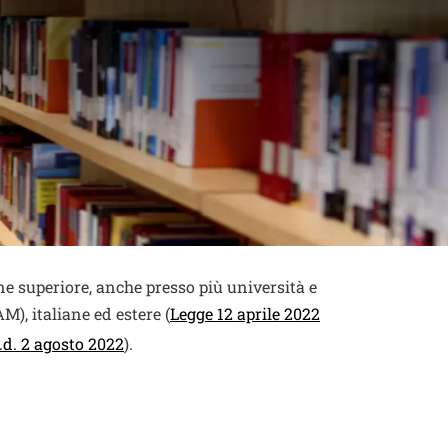
ne superiore, anche presso più università e
M), italiane ed estere (
Legge 12 aprile 2022
Apri il link in una nuova finestra
d.d. 2 agosto 2022
).