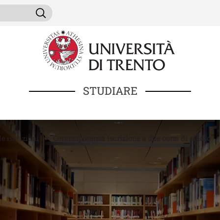
Salta al contenuto principale
ini da cercare
Cerca
STUDIARE
e iscrizioni
Contemporanea iscrizione a due corsi di studio