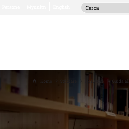
Inserisci i term
Apri il link in una nuova finestra
Apri il link in una nuova finestra
Persone
Myunitn
English
Home
Studiare
Iscriversi
Guida all