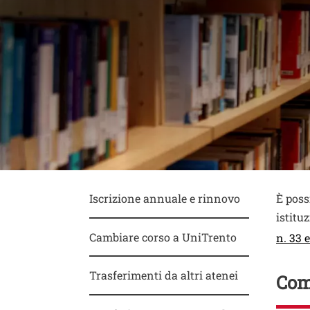
Conte
Testo
Iscrizione annuale e rinnovo
È poss
istitu
Cambiare corso a UniTrento
n. 33 
Trasferimenti da altri atenei
Comp