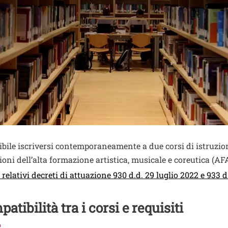
nuto
ibile iscriversi contemporaneamente a due corsi di istruzio
zioni dell’alta formazione artistica, musicale e coreutica (AFA
e relativi decreti di attuazione 930 d.d. 29 luglio 2022 e 933 
atibilità tra i corsi e requisiti