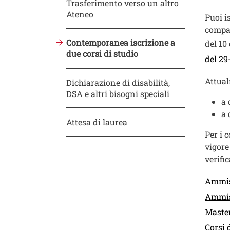
Trasferimento verso un altro
Ateneo
Testo
Puoi i
compat
Contemporanea iscrizione a
del 10
due corsi di studio
del 29
Attual
Dichiarazione di disabilità,
DSA e altri bisogni speciali
a 
a 
Attesa di laurea
Per i 
vigore
verifi
Link
Ammiss
Ammiss
Master
Corsi 