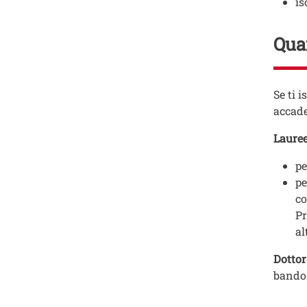
is
Qua
Testo
Se ti 
accade
Lauree
pe
pe
co
Pr
al
Dottor
bando 