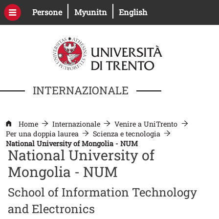
Salta al contenuto principale
Apri il link in una nuova finestra
Apri il link in una nuova fines
Persone
Myunitn
English
INTERNAZIONALE
Home
Internazionale
Venire a UniTrento
Per una doppia laurea
Scienza e tecnologia
National University of Mongolia - NUM
National University of
Mongolia - NUM
School of Information Technology
and Electronics