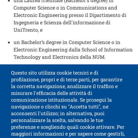
una Laurea triennale (Bachelor's degree) in
Computer Science o in Communications and
Electronic Engineering presso il Dipartimento di
Ingegneria e Scienza dell'informazione di
UniTrento, e
un Bachelor’s degree in Computer Science o in
Electronic Engineering dalla School of Information
Technology and Electronics della NUM.
Questo sito utilizza cookie tecnici e di
profilazione, propri e di terze parti, per garantire
Contatti
Titolo contatti
la corretta navigazione, analizzare il traffico e
misurare l'efficacia delle attività di
comunicazione istituzionale. Se prosegui la
Università di Trento
navigazione o clicchi su "Accetta tutti", ne
via Calepina, 14 - I-38122 Trento
acconsenti l'utilizzo; in alternativa, puoi
P.IVA-C.F. 003​40520220
personalizzare la scelta, salvando le tue
preferenze e scegliendo quali cookie attivare. Per
maggiori informazioni e per sapere come gestirli,