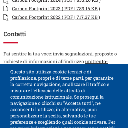
Documento
Apri il link 
Carbon Footprint 2023 ( PDF | 789.16 KB )
Documento
Apri il link 
Carbon Footprint 2022 ( PDF | 717.37 KB )
Contatti
Testo
Fai sentire la tua voce: invia segnalazioni, proposte o
richieste di informazioni all’indirizzo
unitrento-
sostenibile@unitn.it
Questo sito utilizza cookie tecnici e di
profilazione, propri e di terze parti, per garantire
Contatti
Titolo contatti
la corretta navigazione, analizzare il traffico e
misurare l'efficacia delle attività di
comunicazione istituzionale. Se prosegui la
Università di Trento
navigazione o clicchi su "Accetta tutti", ne
via Calepina, 14 - I-38122 Trento
acconsenti l'utilizzo; in alternativa, puoi
P.IVA-C.F. 003​40520220
personalizzare la scelta, salvando le tue
preferenze e scegliendo quali cookie attivare. Per