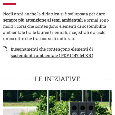
Testo
Negli anni anche la didattica si è sviluppata per dare
sempre più attenzione ai temi ambientali
e ormai sono
molti i corsi che contengono elementi di sostenibilità
ambientale tra le lauree triennali, magistrali e a ciclo
unico oltre che tra i corsi di dottorato.
Documenti
Documento
Insegnamenti che contengono elementi di
Apri il lin
sostenibilità ambientale ( PDF | 147.64 KB )
Cards
LE INIZIATIVE
Image
I