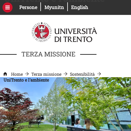
Salta al contenuto principale
Apri il link in una nuova finestra
Apri il link in una nuova fines
Persone
Myunitn
English
TERZA MISSIONE
Home
Terza missione
Sostenibilità
UniTrento e l'ambiente