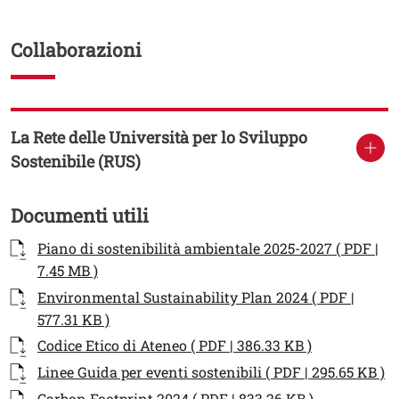
Collaborazioni
La Rete delle Università per lo Sviluppo
Sostenibile (RUS)
Titolo Documenti in cartella
Documenti utili
Documenti
Documento
Piano di sostenibilità ambientale 2025-2027 ( PDF |
Apri il link in una nuova finestra
7.45 MB )
Documento
Environmental Sustainability Plan 2024 ( PDF |
Apri il link in una nuova finestra
577.31 KB )
Documento
Apri il link 
Codice Etico di Ateneo ( PDF | 386.33 KB )
Documento
Ap
Linee Guida per eventi sostenibili ( PDF | 295.65 KB )
Documento
Apri il link 
Carbon Footprint 2024 ( PDF | 833.26 KB )