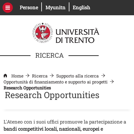
Salta al contenuto principale
Apri il link in una nuova finestra
Apri il link in una nuova fines
Persone
Myunitn
English
RICERCA
Home
Ricerca
Supporto alla ricerca
Opportunità di finanziamento e supporto ai progetti
Research Opportunities
Research Opportunities
Contenuto
Testo
L'Ateneo con i suoi uffici promuove la partecipazione a
bandi competitivi locali, nazionali, europei e