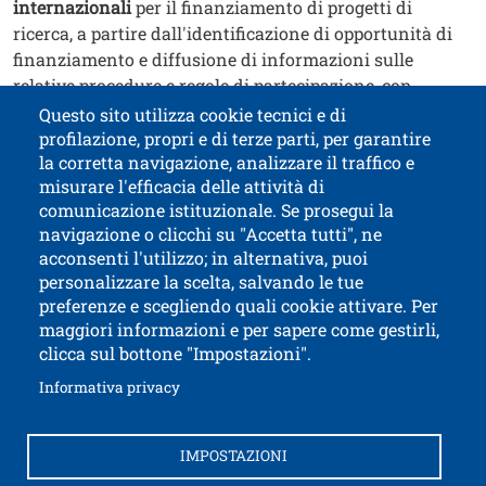
internazionali
per il finanziamento di progetti di
ricerca, a partire dall'identificazione di opportunità di
finanziamento e diffusione di informazioni sulle
relative procedure e regole di partecipazione, con
indicazione di eventuali scadenze interne.
Questo sito utilizza cookie tecnici e di
profilazione, propri e di terze parti, per garantire
Contatti
Titolo contatti
la corretta navigazione, analizzare il traffico e
misurare l'efficacia delle attività di
comunicazione istituzionale. Se prosegui la
Università di Trento
navigazione o clicchi su "Accetta tutti", ne
via Calepina, 14 - I-38122 Trento
acconsenti l'utilizzo; in alternativa, puoi
P.IVA-C.F. 003​40520220
personalizzare la scelta, salvando le tue
preferenze e scegliendo quali cookie attivare. Per
maggiori informazioni e per sapere come gestirli,
clicca sul bottone "Impostazioni".
Apri il link in 
Accessibilità
Albo online
Apri il link in una nuova finestra
Informativa privacy
Amministrazione trasparente
Autenticazione SPID e CIE
Brand identity
IMPOSTAZIONI
Come raggiungerci
Contatti e segnalazioni