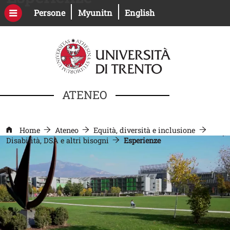
Salta al contenuto principale
Apri il link in una nuova finestra
Apri il link in una nuova fines
Persone
Myunitn
English
ATENEO
Home
Ateneo
Equità, diversità e inclusione
Disabilità, DSA e altri bisogni
Esperienze