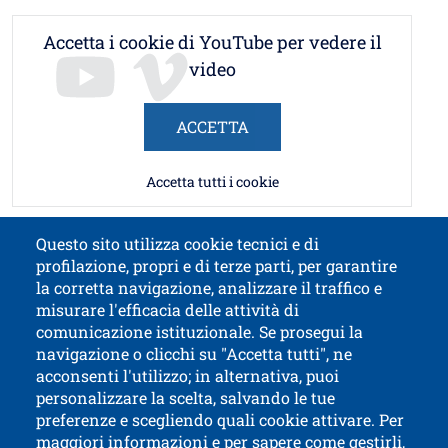
Accetta i cookie di YouTube per vedere il
video
ACCETTA
Accetta tutti i cookie
Questo sito utilizza cookie tecnici e di
profilazione, propri e di terze parti, per garantire
Contatti
Titolo contatti
la corretta navigazione, analizzare il traffico e
misurare l'efficacia delle attività di
comunicazione istituzionale. Se prosegui la
Università di Trento
navigazione o clicchi su "Accetta tutti", ne
via Calepina, 14 - I-38122 Trento
acconsenti l'utilizzo; in alternativa, puoi
P.IVA-C.F. 003​40520220
personalizzare la scelta, salvando le tue
preferenze e scegliendo quali cookie attivare. Per
maggiori informazioni e per sapere come gestirli,