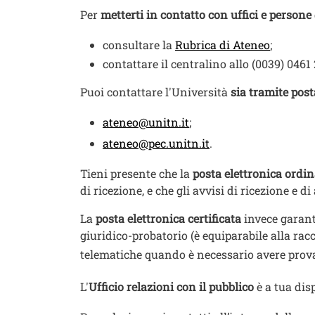
Testo
Per
metterti in contatto con uffici e persone
consultare la
Rubrica di Ateneo
;
contattare il centralino allo (0039) 0461 
Puoi contattare l'Università
sia tramite post
ateneo@unitn.it
;
ateneo@pec.unitn.it
.
Tieni presente che la
posta elettronica ordi
di ricezione, e che gli avvisi di ricezione e
La
posta elettronica certificata
invece garanti
giuridico-probatorio (è equiparabile alla ra
telematiche quando è necessario avere prova ce
L'
Ufficio relazioni con il pubblico
è a tua dis