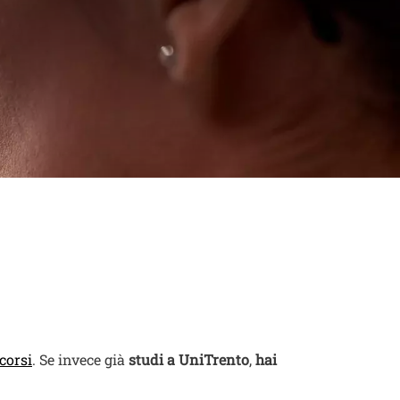
inviare
izi
corsi
. Se invece già
studi a UniTrento
,
hai