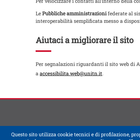
Per velocizzare i contatti all’interno della 
Le
Pubbliche amministrazioni
federate al si
interoperabilità semplificata messo a dispos
Aiutaci a migliorare il sito
Testo
Per segnalazioni riguardanti il sito web di 
a
accessibilita.web@unitn.it
.
Contatti
Titolo contatti
Questo sito utilizza cookie tecnici e di profilazione, prop