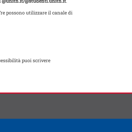
il @unitn.it/@studenti.unitn.it
.
re possono utilizzare il canale di
cessibilità puoi scrivere