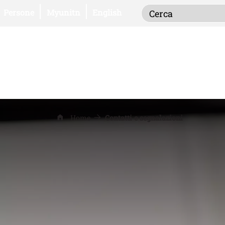
Inserisci i term
Apri il link in una nuova finestra
Apri il link in una nuova finestra
Persone
Myunitn
English
Home
Contatti e segnalazioni