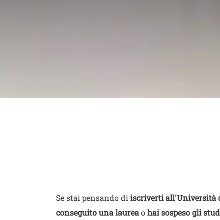
Scopri come co
segnalazioni e
dell'Ateneo
Contenuto
Testo
Se stai pensando di
iscriverti all'Università
conseguito una laurea
o
hai sospeso gli stud