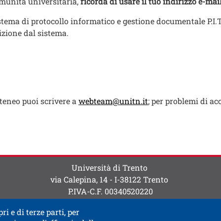
comunità universitaria,
ricorda di usare il tuo indirizzo e-ma
stema di protocollo informatico e gestione documentale P.I.T
izione dal sistema.
Ateneo puoi scrivere a
webteam@unitn.it
; per problemi di ac
Università di Trento
via Calepina, 14 - I-38122 Trento
P.IVA-C.F. 003​40520220
ri e di terze parti, per