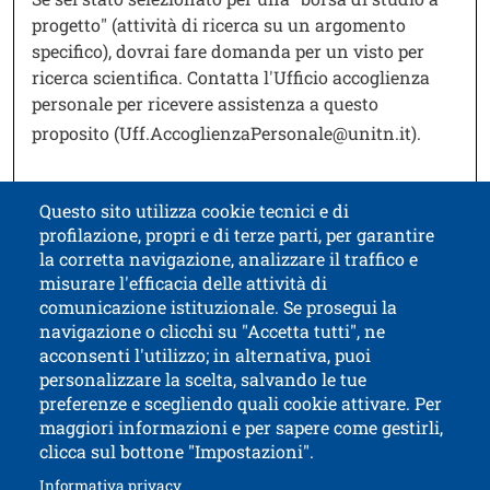
progetto" (attività di ricerca su un argomento
specifico), dovrai fare domanda per un visto per
ricerca scientifica. Contatta l'Ufficio accoglienza
personale per ricevere assistenza a questo
proposito (
Uff.AccoglienzaPersonale@unitn.it
).
Questo sito utilizza cookie tecnici e di
profilazione, propri e di terze parti, per garantire
Contatti
Titolo contatti
la corretta navigazione, analizzare il traffico e
misurare l'efficacia delle attività di
comunicazione istituzionale. Se prosegui la
Università di Trento
navigazione o clicchi su "Accetta tutti", ne
via Calepina, 14 - I-38122 Trento
acconsenti l'utilizzo; in alternativa, puoi
P.IVA-C.F. 003​40520220
personalizzare la scelta, salvando le tue
preferenze e scegliendo quali cookie attivare. Per
maggiori informazioni e per sapere come gestirli,
clicca sul bottone "Impostazioni".
Apri il link in 
Accessibilità
Albo online
Apri il link in una nuova finestra
Informativa privacy