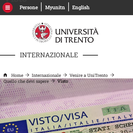
Salta al contenuto principale
Apri il link in una nuova finestra
Apri il link in una nuova fines
Persone
Myunitn
English
INTERNAZIONALE
Home
Internazionale
Venire a UniTrento
Quello che devi sapere
Visto