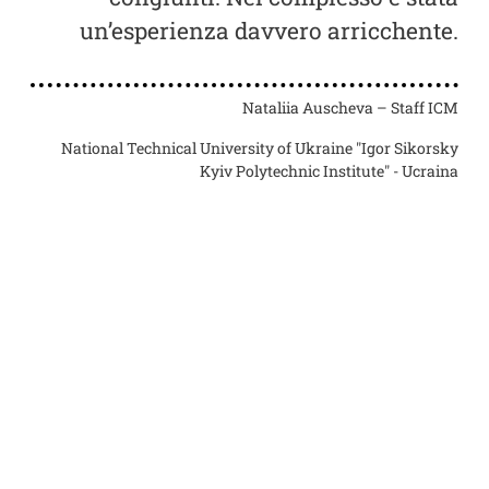
e la
un’esperienza davvero arricchente.
im
ita
ca.
Nataliia Auscheva – Staff ICM
National Technical University of Ukraine "Igor Sikorsky
Kyiv Polytechnic Institute" - Ucraina
e ICM
orsky
raina