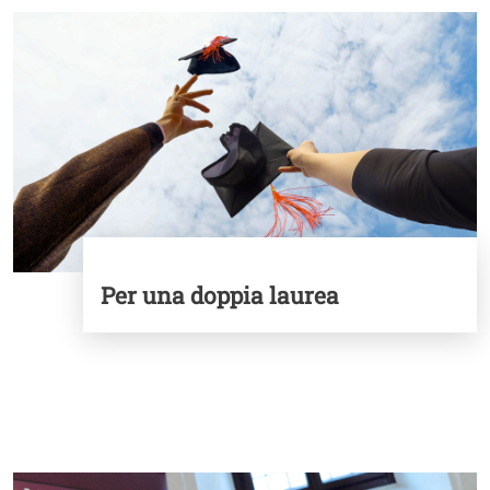
Image
Per una doppia laurea
Cards
Image
I