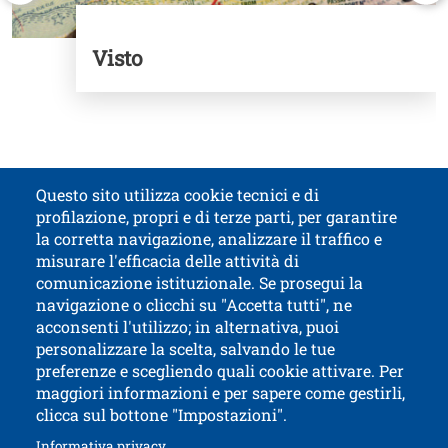
Visto
Questo sito utilizza cookie tecnici e di
profilazione, propri e di terze parti, per garantire
Titolo contatti
la corretta navigazione, analizzare il traffico e
misurare l'efficacia delle attività di
comunicazione istituzionale. Se prosegui la
Università di Trento
navigazione o clicchi su "Accetta tutti", ne
via Calepina, 14 - I-38122 Trento
acconsenti l'utilizzo; in alternativa, puoi
P.IVA-C.F. 003​40520220
personalizzare la scelta, salvando le tue
preferenze e scegliendo quali cookie attivare. Per
maggiori informazioni e per sapere come gestirli,
clicca sul bottone "Impostazioni".
Apri il link in 
Accessibilità
Albo online
Apri il link in una nuova finestra
Informativa privacy