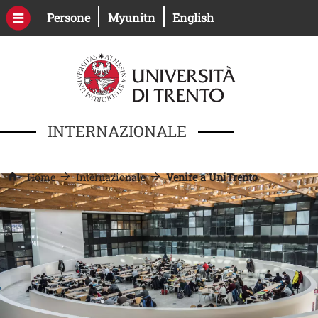
Salta al contenuto principale
Apri il link in una nuova finestra
Apri il link in una nuova fines
Persone
Myunitn
English
INTERNAZIONALE
Home
Internazionale
Venire a UniTrento