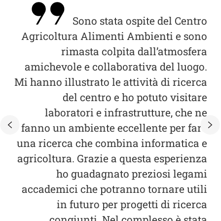
 di
Sono stata ospite del Centro
ata
Agricoltura Alimenti Ambienti e sono
te.
rimasta colpita dall’atmosfera
con
amichevole e collaborativa del luogo.
m
tare
Mi hanno illustrato le attività di ricerca
are
del centro e ho potuto visitare
dei
laboratori e infrastrutture, che ne
o in
fanno un ambiente eccellente per fare
o e
una ricerca che combina informatica e
o a
agricoltura. Grazie a questa esperienza
a
cio
ho guadagnato preziosi legami
 le
accademici che potranno tornare utili
nto
in futuro per progetti di ricerca
ità
congiunti. Nel complesso è stata