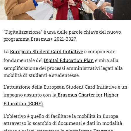
Contenuto
Testo
“Digitalizzazione” è una delle parole chiave del nuovo
programma Erasmus+ 2021-2027.
La
European Student Card Initiative
è componente
fondamentale del
Digital Education Plan
e mira alla
semplificazione dei processi amministrativi legati alla
mobilità di studenti e studentesse.
L’attuazione della European Student Card Initiative è un
impegno assunto con la
Erasmus Charter for Higher
Education (ECHE)
.
L’obiettivo è quello di facilitare la mobilità in Europa
attraverso lo scambio di documenti e dati in modalità
sicure e veloci, attraverso la piattaforma
Erasmus