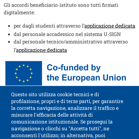
Gli accordi beneficiario-istituto sono tutti firmati
digitalmente:
per dagli studenti attraverso l’
applicazione dedicata
dal personale accademico nel sistema U-SIGN
dal personale tecnico/amministrativo attraverso
l’
applicazione dedicata
Immagine
Image
Questo sito utilizza cookie tecnici e di
profilazione, propri e di terze parti, per garantire
Contatti
Titolo contatti
la corretta navigazione, analizzare il traffico e
misurare l'efficacia delle attività di
comunicazione istituzionale. Se prosegui la
Università di Trento
navigazione o clicchi su "Accetta tutti", ne
via Calepina, 14 - I-38122 Trento
acconsenti l'utilizzo; in alternativa, puoi
P.IVA-C.F. 003​40520220