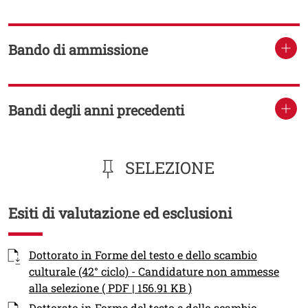
Bando di ammissione
TITOLO
Bandi degli anni precedenti
TITOLO
SELEZIONE
Esiti di valutazione ed esclusioni
Titolo
Documenti
Documento
Dottorato in Forme del testo e dello scambio
culturale (42° ciclo) - Candidature non ammesse
Apri il link in una nuo
alla selezione ( PDF | 156.91 KB )
Documento
Dottorato in Forme del testo e dello scambio