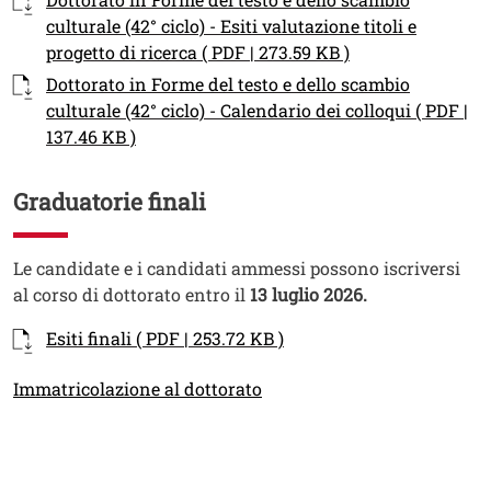
culturale (42° ciclo) - Esiti valutazione titoli e
Apri il link in u
progetto di ricerca ( PDF | 273.59 KB )
Documento
Dottorato in Forme del testo e dello scambio
culturale (42° ciclo) - Calendario dei colloqui ( PDF |
Apri il link in una nuova finestra
137.46 KB )
Graduatorie finali
Titolo
Testo
Le candidate e i candidati ammessi possono iscriversi
al corso di dottorato entro il
13 luglio 2026.
Documenti
Documento
Apri il link in una nuova
Esiti finali ( PDF | 253.72 KB )
Link
Immatricolazione al dottorato
Cards