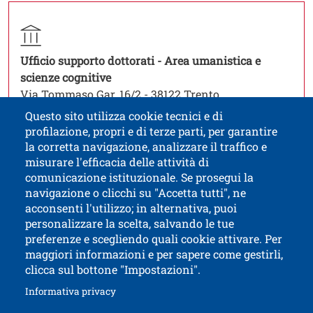
Titolo contatti
Contatto struttura organizzativa
Struttura
Ufficio supporto dottorati - Area umanistica e
Apri il link in una nuova finestra
scienze cognitive
Via Tommaso Gar, 16/2 - 38122 Trento
phd.office-cssh@unitn.it
Questo sito utilizza cookie tecnici e di
profilazione, propri e di terze parti, per garantire
la corretta navigazione, analizzare il traffico e
misurare l'efficacia delle attività di
comunicazione istituzionale. Se prosegui la
Università di Trento
navigazione o clicchi su "Accetta tutti", ne
via Calepina, 14 - I-38122 Trento
acconsenti l'utilizzo; in alternativa, puoi
P.IVA-C.F. 003​40520220
personalizzare la scelta, salvando le tue
preferenze e scegliendo quali cookie attivare. Per
maggiori informazioni e per sapere come gestirli,
clicca sul bottone "Impostazioni".
Apri il link in 
Accessibilità
Albo online
Apri il link in una nuova finestra
Informativa privacy
Amministrazione trasparente