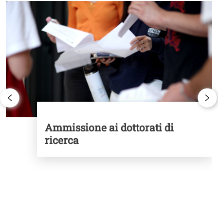
Image
I
Ammissione ai dottorati di
ricerca