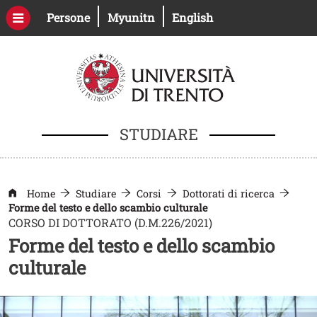
Salta al contenuto principale
Apri il link in una nuova finestra
Apri il link in una nuova fines
Persone
Myunitn
English
STUDIARE
Home
Studiare
Corsi
Dottorati di ricerca
Forme del testo e dello scambio culturale
CORSO DI DOTTORATO (D.M.226/2021)
Forme del testo e dello scambio
culturale
Image