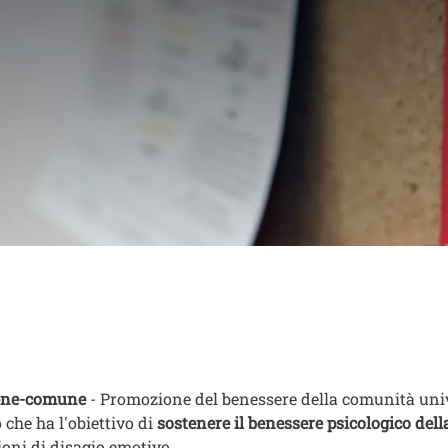
el benessere della 
nuto
ene-comune
- Promozione del benessere della comunità unive
 che ha l'obiettivo di
sostenere il benessere psicologico del
ioni di disagio emotivo.