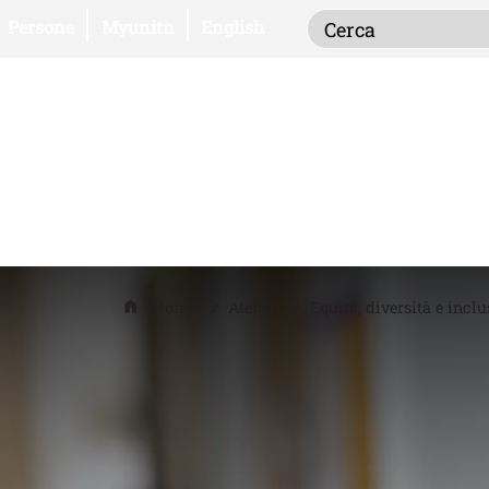
Inserisci i term
Apri il link in una nuova finestra
Apri il link in una nuova finestra
Persone
Myunitn
English
Home
Ateneo
Equità, diversità e incl