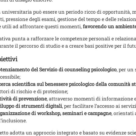
a universitaria può essere un periodo ricco di opportunità, 
ti, pressione degli esami, gestione del tempo e delle relazion
e utili ad affrontare questi momenti,
favorendo un ambiente p
iativa punta a rafforzare le competenze personali e relaziona
urante il percorso di studio e a creare basi positive per il fut
biettivi
tenziamento del Servizio di counseling psicologico
, per un
cessibile;
cerca scientifica sul benessere psicologico della comunità 
ttori di rischio e di protezione;
tività di prevenzione
, attraverso momenti di informazione e
iluppo di strumenti digitali
, per facilitare l’accesso ai serviz
ganizzazione di workshop, seminari e campagne
, orientat
l’inclusione.
getto adotta un approccio integrato e basato su evidenze scien