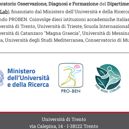
ratorio Osservazione, Diagnosi e Formazione
del
Dipartime
Apri il link in una nuova finestra
Lab
), finanziato dal Ministero dell'Università e della Ricerca
ndo PROBEN. Coinvolge dieci istituzioni accademiche italiane
ersità di Trento, Università di Trieste, Scuola Internaziona
ersità di Catanzaro "Magna Graecia", Università di Messina
a, Università degli Studi Mediterranea, Conservatorio di Mu
Image
Image
Università di Trento
via Calepina, 14 - I-38122 Trento