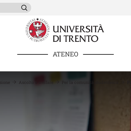
Salta al contenuto principale
ini da cercare
Cerca
ATENEO
usione
Ascolto e welfare
Per la comunità studentesca
P