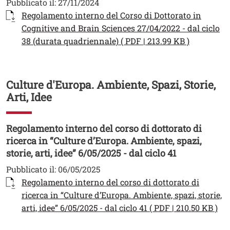
Pubblicato il:
27/11/2024
Documento
Regolamento interno del Corso di Dottorato in
Cognitive and Brain Sciences 27/04/2022 - dal ciclo
Apri il li
38 (durata quadriennale) ( PDF | 213.99 KB )
Culture d'Europa. Ambiente, Spazi, Storie,
Arti, Idee
Regolamento interno del corso di dottorato di
ricerca in “Culture d’Europa. Ambiente, spazi,
storie, arti, idee” 6/05/2025 - dal ciclo 41
Pubblicato il:
06/05/2025
Documento
Regolamento interno del corso di dottorato di
ricerca in “Culture d’Europa. Ambiente, spazi, storie,
Apr
arti, idee” 6/05/2025 - dal ciclo 41 ( PDF | 210.50 KB )