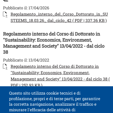
Pubblicato il:
17/04/2026
Documento
Regolamento_interno_del_Corso_Dottorato_in_SU
Apr
STEEMS_18.03.26_ dal_ciclo_42 ( PDF | 337.36 KB )
Regolamento interno del Corso di Dottorato in
"Sustainability: Economics, Environment,
Management and Society" 13/04/2022 - dal ciclo
38
Pubblicato il:
13/04/2022
Documento
Regolamento interno del Corso di Dottorato in
"Sustainability: Economics, Environment,
Management and Society" 13/04/2022 - dal ciclo 38 (
Apri il link in una nuova finestra
PDF | 252.93 KB )
Questo sito utilizza cookie tecnici e di
profilazione, propri e di terze parti, per garantire
Contatti
Titolo contatti
la corretta navigazione, analizzare il traffico e
misurare l'efficacia delle attività di