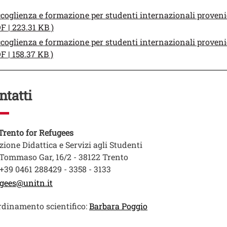
enti
ento
coglienza e formazione per studenti internazionali provenie
Apri il link in una nuova finestra
F | 223.31 KB )
ento
coglienza e formazione per studenti internazionali provenien
Apri il link in una nuova finestra
F | 158.37 KB )
ntatti
o
Trento for Refugees
zione Didattica e Servizi agli Studenti
Tommaso Gar, 16/2 - 38122 Trento
 +39 0461 288429 - 3358 - 3133
gees@unitn.it
Apri il link in una n
dinamento scientifico:
Barbara Poggio