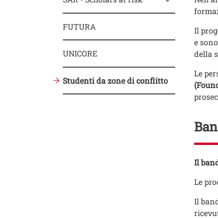
forma
FUTURA
Il pro
e sono
UNICORE
della s
Le per
Studenti da zone di conflitto
(Found
prosec
Ban
Testo
Il ban
Le pro
Il ban
ricevu