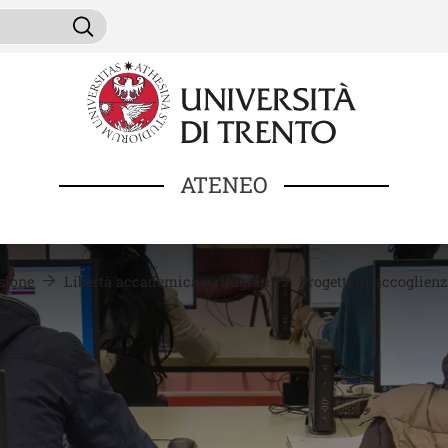
Salta al contenuto principale
ini da cercare
Cerca
ATENEO
usione
Libertà accademica e rifugiati
Progetti di accoglien