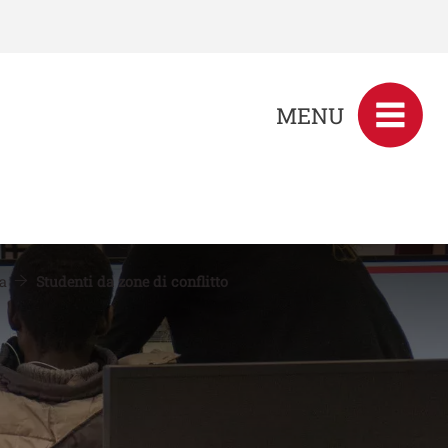
MENU
za
Studenti da zone di conflitto