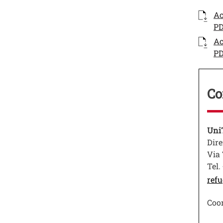
Docum
Docum
Ac
PD
Docum
Ac
PD
Co
Test
Uni
Dire
Via 
Tel.
refu
Coor