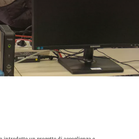
denti e
ienti da zone
a introdotto un progetto di accoglienza e