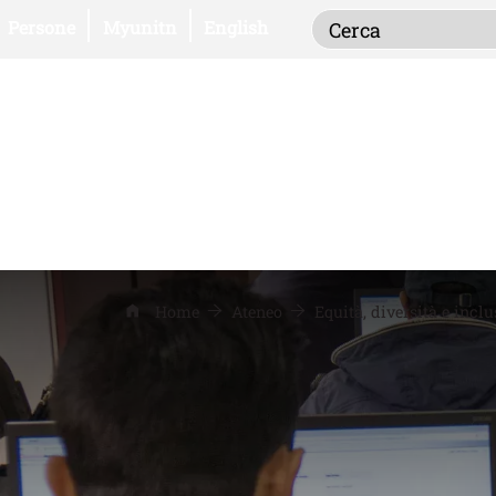
Inserisci i term
Apri il link in una nuova finestra
Apri il link in una nuova finestra
Persone
Myunitn
English
Home
Ateneo
Equità, diversità e incl