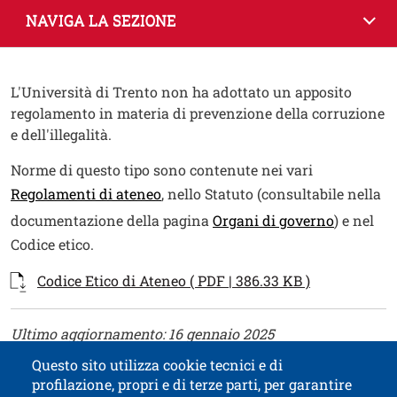
NAVIGA LA SEZIONE
Contenuto
Testo
L'Università di Trento non ha adottato un apposito
regolamento in materia di prevenzione della corruzione
e dell'illegalità.
Norme di questo tipo sono contenute nei vari
Regolamenti di ateneo
, nello Statuto (consultabile nella
documentazione della pagina
Organi di governo
) e nel
Codice etico.
Documenti
Documento
Apri il link 
Codice Etico di Ateneo ( PDF | 386.33 KB )
Testo
Ultimo aggiornamento: 16 gennaio 2025
Questo sito utilizza cookie tecnici e di
profilazione, propri e di terze parti, per garantire
Contatti
Titolo contatti