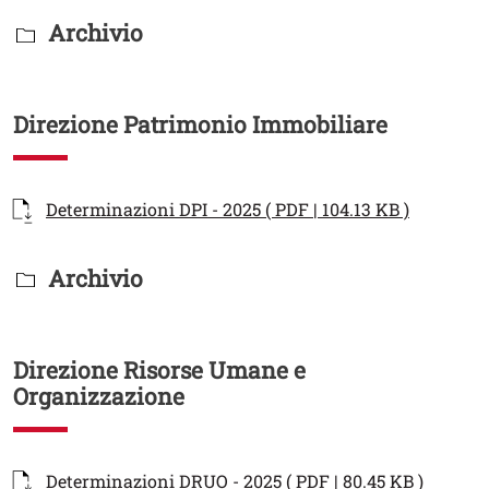
Titolo Documenti in cartella
Archivio
Direzione Patrimonio Immobiliare
Documenti
Documento
Apri il li
Determinazioni DPI - 2025 ( PDF | 104.13 KB )
Titolo Documenti in cartella
Archivio
Direzione Risorse Umane e
Organizzazione
Documenti
Documento
Apri il 
Determinazioni DRUO - 2025 ( PDF | 80.45 KB )