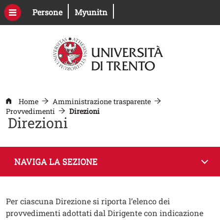
Salta al contenuto principale
Apri il link in una nuova finestra
Apri il link in una nuova fines
Persone
Myunitn
Home
Amministrazione trasparente
Provvedimenti
Direzioni
Direzioni
NAVIGA LA SEZIONE
Contenuto
Testo
Per ciascuna Direzione si riporta l’elenco dei
Determinazioni Direzioni cessate
provvedimenti adottati dal Dirigente con indicazione