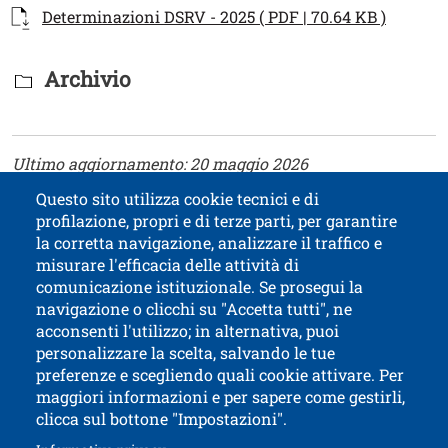
Documenti
Documento
Apri il 
Determinazioni DSRV - 2025 ( PDF | 70.64 KB )
Titolo Documenti in cartella
Archivio
Testo
Ultimo aggiornamento: 20 maggio 2026
Questo sito utilizza cookie tecnici e di
profilazione, propri e di terze parti, per garantire
Contatti
Titolo contatti
la corretta navigazione, analizzare il traffico e
misurare l'efficacia delle attività di
comunicazione istituzionale. Se prosegui la
Università di Trento
navigazione o clicchi su "Accetta tutti", ne
via Calepina, 14 - I-38122 Trento
acconsenti l'utilizzo; in alternativa, puoi
P.IVA-C.F. 003​40520220
personalizzare la scelta, salvando le tue
preferenze e scegliendo quali cookie attivare. Per
maggiori informazioni e per sapere come gestirli,
clicca sul bottone "Impostazioni".