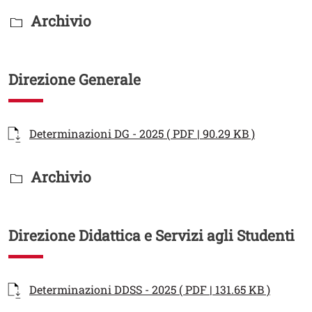
Titolo Documenti in cartella
Archivio
Direzione Generale
Documenti
Documento
Apri il lin
Determinazioni DG - 2025 ( PDF | 90.29 KB )
Titolo Documenti in cartella
Archivio
Direzione Didattica e Servizi agli Studenti
Documenti
Documento
Apri il 
Determinazioni DDSS - 2025 ( PDF | 131.65 KB )