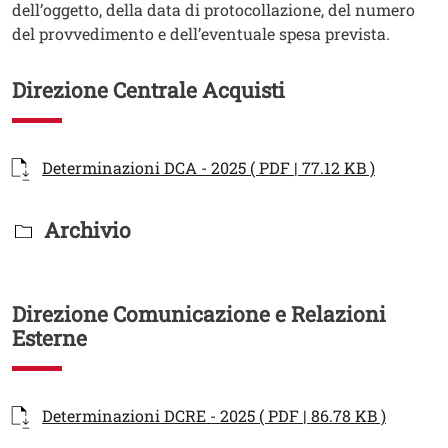
dell’oggetto, della data di protocollazione, del numero
del provvedimento e dell’eventuale spesa prevista.
Direzione Centrale Acquisti
Documenti
Documento
Apri il li
Determinazioni DCA - 2025 ( PDF | 77.12 KB )
Titolo Documenti in cartella
Archivio
Direzione Comunicazione e Relazioni
Esterne
Documenti
Documento
Apri il 
Determinazioni DCRE - 2025 ( PDF | 86.78 KB )