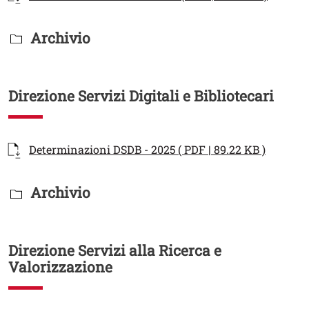
Titolo Documenti in cartella
Archivio
Direzione Servizi Digitali e Bibliotecari
Documenti
Documento
Apri il 
Determinazioni DSDB - 2025 ( PDF | 89.22 KB )
Titolo Documenti in cartella
Archivio
Direzione Servizi alla Ricerca e
Valorizzazione