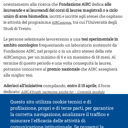
orientamento alla ricerca che
Fondazione AIRC
dedica
alle
laureande e ai laureandi dei corsi di laurea magistrali o a ciclo
unico di area biomedica
, iscritti e iscritte agli atenei che ospitano
le attività del programma
, tra cui l’Università degli
AIRCampus
Studi di Trento.
Le persone selezionate lavoreranno a una
tesi sperimentale in
ambito oncologico
frequentando un laboratorio sostenuto da
Fondazione AIRC, nel proprio o in un altro ateneo della rete
AIRCampus, per un minimo di 6 e un massimo di 18 mesi. Al
termine di questo periodo e una volta conseguita la laurea,
potranno concorrere al
premio nazionale
che AIRC assegnerà
alla miglior tesi.
Aderisci all’iniziativa
compilando,
entro il 15 aprile
, il form
dedicato
:
AIRC4Youth: partecipa anche tu! – Compila modulo
Questo sito utilizza cookie tecnici e di
Documento
Presentazione AIRC4Youth 2026 ( PDF | 98.04 KB )
profilazione, propri e di terze parti, per garantire
la corretta navigazione, analizzare il traffico e
misurare l'efficacia delle attività di
comunicazione istituzionale. Se prosegui la