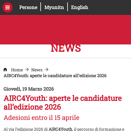
Salta al contenuto principale
Apri il link in una nuova finestra
Apri il link in una nuova fines
Persone
Myunitn
English
NEWS
Home
News
AIRC4Youth: aperte le candidature all’edizione 2026
Giovedì, 19 Marzo 2026
AIRC4Youth: aperte le candidature
all’edizione 2026
Adesioni entro il 15 aprile
Al via l’edizione 2026 di
AIRC4Youth
, il percorso di formazione e