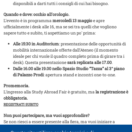
disponibili a darti tutti i consigli di cui hai bisogno.
Quando e dove: occhio all'orologio.
L’evento è in programma
mercoledì 13 maggio
e apre
ufficialmente i desk alle 16, ma se sei tra quelli che vogliono
sapere tutto e subito, ti aspettiamo un po' prima:
Alle 15:30 in Auditorium
: presentazione delle opportunità di
mobilità internazionale offerte dall’Ateneo (il momento
ideale per chi vuole il quadro completo prima di girare tra i
desk). Questa presentazione
sarà replicata alle 17.00
.
Dalle 16.00 alle 19.00 nello Spazio Studio “Tazza” al 3° piano
di Palazzo Prodi
: apertura stand e incontri one-to-one.
Promemoria.
L'ingresso alla Study Abroad Fair è gratuito, ma
la registrazione è
obbligatoria.
REGISTRATI SUBITO
Non puoi partecipare, ma vuoi approfondire?
Se non riesci a essere presente alla fiera, ma vuoi iniziare a
pianificare la tua partenza,
consulta la sezione dedicata allo studio