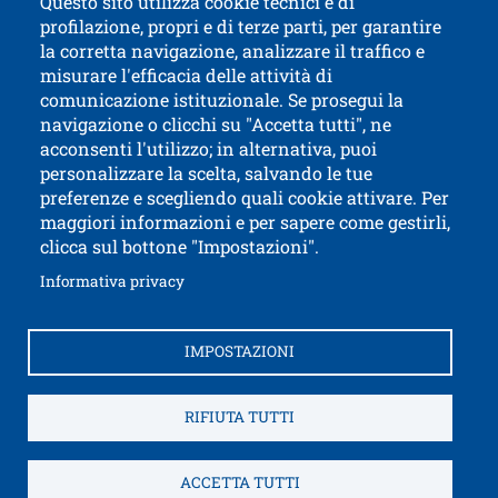
Questo sito utilizza cookie tecnici e di
per conoscere tutte le opportunità a tua disposizione.
all’estero
profilazione, propri e di terze parti, per garantire
la corretta navigazione, analizzare il traffico e
misurare l'efficacia delle attività di
comunicazione istituzionale. Se prosegui la
Università di Trento
navigazione o clicchi su "Accetta tutti", ne
via Calepina, 14 - I-38122 Trento
acconsenti l'utilizzo; in alternativa, puoi
P.IVA-C.F. 003​40520220
personalizzare la scelta, salvando le tue
preferenze e scegliendo quali cookie attivare. Per
maggiori informazioni e per sapere come gestirli,
clicca sul bottone "Impostazioni".
Apri il link in 
Accessibilità
Albo online
Apri il link in una nuova finestra
Informativa privacy
Amministrazione trasparente
Autenticazione SPID e CIE
Brand identity
IMPOSTAZIONI
Come raggiungerci
Contatti e segnalazioni
Ap
Cookies settings
Credits
Fatturazione elettronica
RIFIUTA TUTTI
Informativa Privacy
Note legali
Privacy
Apri il link i
Service Desk
Sitemap
WIFI
ACCETTA TUTTI