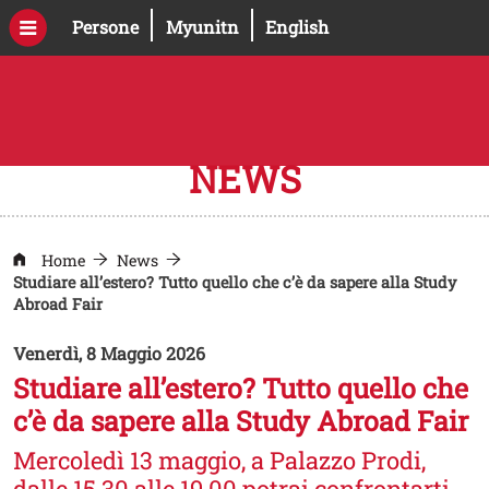
Salta al contenuto principale
Apri il link in una nuova finestra
Apri il link in una nuova fines
Persone
Myunitn
English
NEWS
Home
News
Studiare all’estero? Tutto quello che c’è da sapere alla Study
Abroad Fair
Venerdì, 8 Maggio 2026
Studiare all’estero? Tutto quello che
c’è da sapere alla Study Abroad Fair
Mercoledì 13 maggio, a Palazzo Prodi,
dalle 15.30 alle 19.00 potrai confrontarti