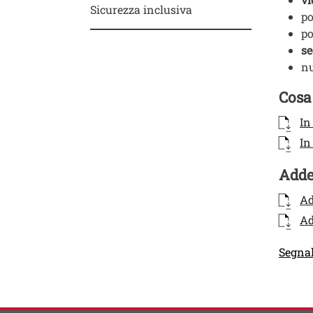
Sicurezza inclusiva
po
po
se
nu
Titol
Cosa 
Docum
Docum
In
Docum
In
Titol
Adde
Docum
Docum
Ad
Docum
Ad
Link
Segnal
Contat
Titolo