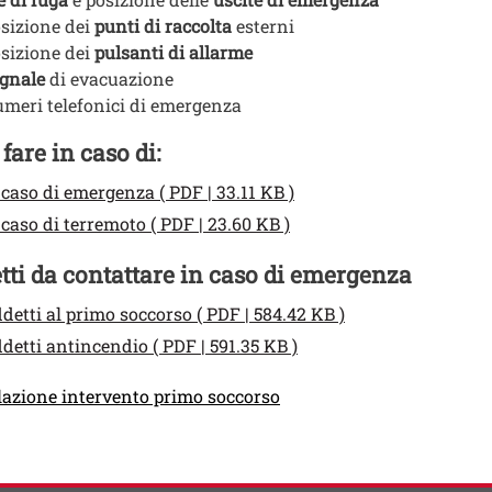
sizione dei
punti di raccolta
esterni
sizione dei
pulsanti di allarme
gnale
di evacuazione
meri telefonici di emergenza
o Documenti in cartella
fare in caso di:
enti
ento
Apri il link in una nuov
 caso di emergenza ( PDF | 33.11 KB )
ento
Apri il link in una nuova
 caso di terremoto ( PDF | 23.60 KB )
o Documenti in cartella
tti da contattare in caso di emergenza
enti
ento
Apri il link in un
detti al primo soccorso ( PDF | 584.42 KB )
ento
Apri il link in una nuov
detti antincendio ( PDF | 591.35 KB )
azione intervento primo soccorso
ti
 contatti