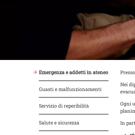
Conte
Testo
Emergenza e addetti in ateneo
Presso
Nei di
Guasti e malfunzionamenti
evacua
Ogni u
Servizio di reperibilità
planim
Salute e sicurezza
In par
vi