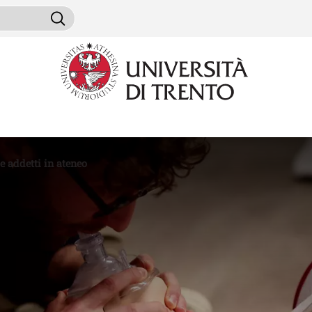
Salta al contenuto principale
ini da cercare
Cerca
 addetti in ateneo