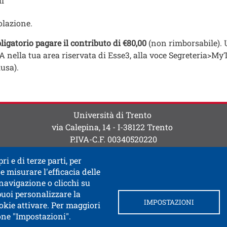
li
olazione.
ligatorio pagare il contributo di €80,00
(non rimborsabile). 
 nella tua area riservata di Esse3, alla voce Segreteria>MyT
usa).
Università di Trento
via Calepina, 14 - I-38122 Trento
P.IVA-C.F. 003​40520220
ri e di terze parti, per
e misurare l'efficacia delle
 navigazione o clicchi su
 puoi personalizzare la
 link in una nuova finestra
nistrazione trasparente
Autenticazione SPID e CIE
Br
IMPOSTAZIONI
okie attivare. Per maggiori
tone "Impostazioni".
Apri il link in una 
gs
Credits
Fatturazione elettronica
Informativa Priv