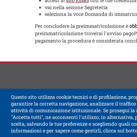
accedi al
sito Esse3
con le tue credenzia
vai nella sezione Segreteria
seleziona la voce Domanda di immatric
Per concludere la preimmatricolazione è
obb
preimmatricolazione troverai l'avviso pagoPA
pagamento la procedura è considerata concl
Questo sito utilizza cookie tecnici e di profilazione, prop
garantire la corretta navigazione, analizzare il traffico 
attività di comunicazione istituzionale. Se prosegui la
"Accetta tutti", ne acconsenti l'utilizzo; in alternativa,
Apri il
Accessibilità
Albo online
Ammi
scelta, salvando le tue preferenze e scegliendo quali co
informazioni e per sapere come gestirli, clicca sul bot
Contatti e segnalazioni
Cookies settin