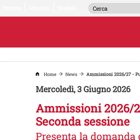
Inserisci i term
Apri il link in una nuova finestra
Apri il link in una nuova finestra
Persone
Myunitn
English
Home
News
Ammissioni 2026/27 - Pub
Mercoledì, 3 Giugno 2026
Ammissioni 2026/27 
Seconda sessione
Presenta la domanda d