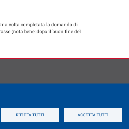
Una volta completata la domanda di
asse (nota bene: dopo il buon fine del
and identity
Come raggiungerci
RIFIUTA TUTTI
ACCETTA TUTTI
nuova finestra
acy
Note legali
Privacy
Service Desk