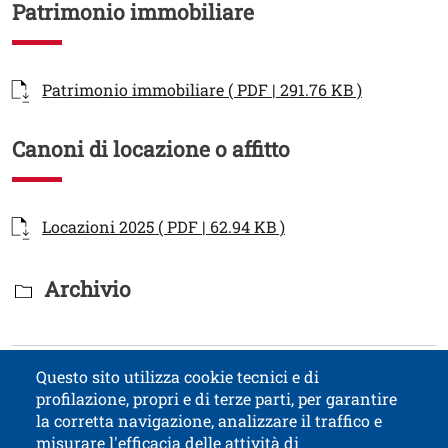
Patrimonio immobiliare
Documenti
Documento
Apri il lin
Patrimonio immobiliare ( PDF | 291.76 KB )
Canoni di locazione o affitto
Documenti
Documento
Apri il link in una nu
Locazioni 2025 ( PDF | 62.94 KB )
Titolo Documenti in cartella
Archivio
Testo
Ultimo aggiornamento: 26 gennaio 2026
Questo sito utilizza cookie tecnici e di
profilazione, propri e di terze parti, per garantire
Contatti
Titolo contatti
la corretta navigazione, analizzare il traffico e
misurare l'efficacia delle attività di