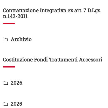
Contrattazione Integrativa ex art. 7 D.Lgs.
n.142-2011
Titolo Documenti in cartella
Archivio
Costituzione Fondi Trattamenti Accessori
Titolo Documenti in cartella
2026
Titolo Documenti in cartella
2025