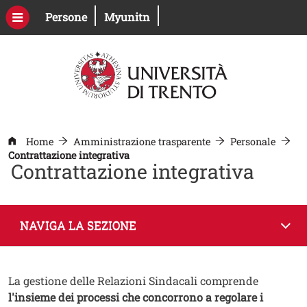
Salta al contenuto principale
Apri il link in una nuova finestra
Apri il link in una nuova fines
Persone
Myunitn
Home
Amministrazione trasparente
Personale
Contrattazione integrativa
Contrattazione integrativa
NAVIGA LA SEZIONE
Contenuto
Testo
La gestione delle Relazioni Sindacali comprende
l'insieme dei processi che concorrono a regolare i