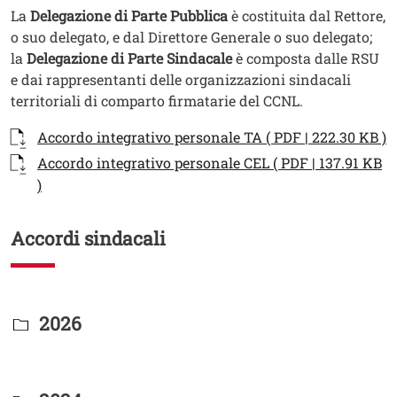
La
Delegazione di Parte Pubblica
è costituita dal Rettore,
o suo delegato, e dal Direttore Generale o suo delegato;
la
Delegazione di Parte Sindacale
è composta dalle RSU
e dai rappresentanti delle organizzazioni sindacali
territoriali di comparto firmatarie del CCNL.
Documenti
Documento
A
Accordo integrativo personale TA ( PDF | 222.30 KB )
Documento
Accordo integrativo personale CEL ( PDF | 137.91 KB
Apri il link in una nuova finestra
)
Accordi sindacali
Titolo Documenti in cartella
2026