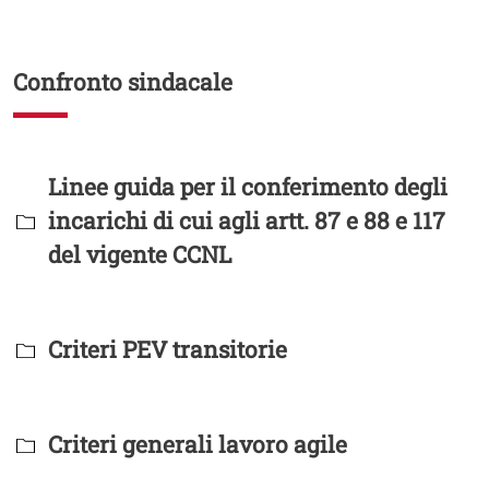
Confronto sindacale
Titolo Documenti in cartella
Linee guida per il conferimento degli
incarichi di cui agli artt. 87 e 88 e 117
del vigente CCNL
Titolo Documenti in cartella
Criteri PEV transitorie
Titolo Documenti in cartella
Criteri generali lavoro agile