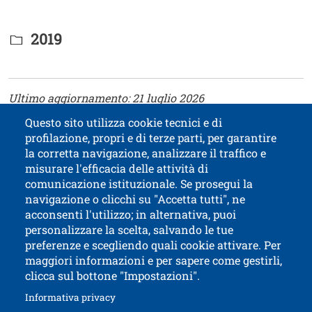
Titolo Documenti in cartella
2019
Testo
Ultimo aggiornamento: 21 luglio 2026
Questo sito utilizza cookie tecnici e di
profilazione, propri e di terze parti, per garantire
Contatti
Titolo contatti
la corretta navigazione, analizzare il traffico e
misurare l'efficacia delle attività di
comunicazione istituzionale. Se prosegui la
Università di Trento
navigazione o clicchi su "Accetta tutti", ne
via Calepina, 14 - I-38122 Trento
acconsenti l'utilizzo; in alternativa, puoi
P.IVA-C.F. 003​40520220
personalizzare la scelta, salvando le tue
preferenze e scegliendo quali cookie attivare. Per
maggiori informazioni e per sapere come gestirli,
clicca sul bottone "Impostazioni".
Apri il link in 
Accessibilità
Albo online
Apri il link in una nuova finestra
Informativa privacy