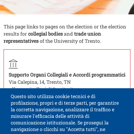
Contenuto
Testo
This page links to pages on the election or the election
results for
collegial bodies
and
trade union
representatives
of the University of Trento.
Contatti
Titolo contatti
Contatto struttura organizzativa
Struttura
Ope
Supporto Organi Collegiali e Accordi programmatici
Via Calepina, 14, Trento, TN
uff.organicollegiali@unitn.it
Questo sito utilizza cookie tecnici e di
profilazione, propri e di terze parti, per garantire
la corretta navigazione, analizzare il traffico e
misurare l'efficacia delle attività di
comunicazione istituzionale. Se prosegui la
University of Trento
navigazione o clicchi su "Accetta tutti", ne
via Calepina, 14 - I-38122 Trento