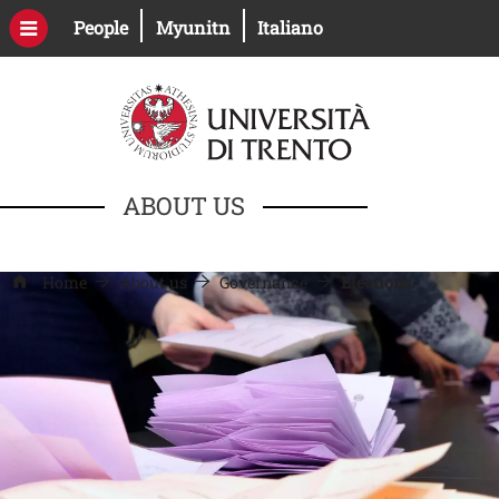
Skip to main content
Open this link in a new window
Open this link in a new windo
People
Myunitn
Italiano
ABOUT US
Home
About us
Governance
Elections