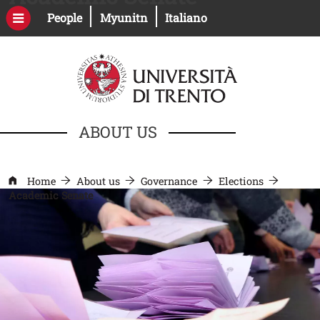
Skip to main content
Open this link in a new window
Open this link in a new windo
People
Myunitn
Italiano
ABOUT US
Home
About us
Governance
Elections
Academic Senate