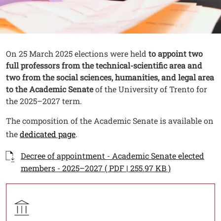
Contenuto
Testo
On 25 March 2025 elections were held
to appoint two
full professors from the technical-scientific area and
two from the social sciences, humanities, and legal area
to the Academic Senate
of the University of Trento for
the 2025–2027 term.
The composition of the Academic Senate is available on
Open this link in a new window
the
dedicated page
.
Documenti
Documento
Decree of appointment - Academic Senate elected
Open this li
members - 2025–2027 ( PDF | 255.97 KB )
Contatti
Titolo contatti
Contatto struttura organizzativa
Struttura