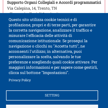
Ope
Supporto Organi Collegiali e Accordi programmatici
Via Calepina, 14, Trento, TN
uff.organicollegiali@unitn.it
Questo sito utilizza cookie tecnici e di
profilazione, propri e di terze parti, per garantire
la corretta navigazione, analizzare il traffico e
misurare l'efficacia delle attività di
comunicazione istituzionale. Se prosegui la
University of Trento
navigazione o clicchi su "Accetta tutti", ne
via Calepina, 14 - I-38122 Trento
acconsenti l'utilizzo; in alternativa, puoi
P.IVA-C.F. 003​40520220
personalizzare la scelta, salvando le tue
preferenze e scegliendo quali cookie attivare. Per
maggiori informazioni e per sapere come gestirli,
clicca sul bottone "Impostazioni".
Open this lin
Accessibility
Bulletin board
Open this link in a new window
Privacy Policy
Civic and documentary access
Contacts and suggestions
Cookies settings
SETTING
Open this link in a n
Credits
Electronic Invoicing
How to reach us