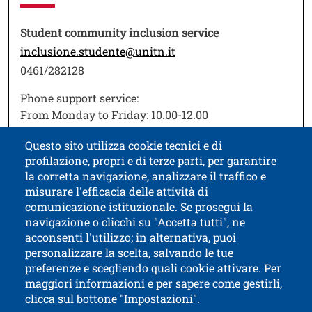
Testo
Student community inclusion service
inclusione.studente@unitn.it
0461/282128
Phone support service:
From Monday to Friday: 10.00-12.00
From Monday to Thursday: 14.30-15.30
Questo sito utilizza cookie tecnici e di
profilazione, propri e di terze parti, per garantire
la corretta navigazione, analizzare il traffico e
misurare l'efficacia delle attività di
comunicazione istituzionale. Se prosegui la
University of Trento
navigazione o clicchi su "Accetta tutti", ne
via Calepina, 14 - I-38122 Trento
acconsenti l'utilizzo; in alternativa, puoi
P.IVA-C.F. 003​40520220
personalizzare la scelta, salvando le tue
preferenze e scegliendo quali cookie attivare. Per
maggiori informazioni e per sapere come gestirli,
clicca sul bottone "Impostazioni".