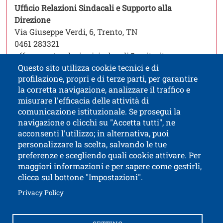
Ufficio Relazioni Sindacali e Supporto alla
Open this link in a new window
Direzione
Via Giuseppe Verdi, 6, Trento, TN
0461 283321
uff.supportorelazionisindacali@unitn.it
Questo sito utilizza cookie tecnici e di
profilazione, propri e di terze parti, per garantire
la corretta navigazione, analizzare il traffico e
misurare l'efficacia delle attività di
comunicazione istituzionale. Se prosegui la
University of Trento
navigazione o clicchi su "Accetta tutti", ne
via Calepina, 14 - I-38122 Trento
acconsenti l'utilizzo; in alternativa, puoi
P.IVA-C.F. 003​40520220
personalizzare la scelta, salvando le tue
preferenze e scegliendo quali cookie attivare. Per
maggiori informazioni e per sapere come gestirli,
clicca sul bottone "Impostazioni".
Open this lin
Accessibility
Bulletin board
Open this link in a new window
Privacy Policy
Civic and documentary access
Contacts and suggestions
Cookies settings