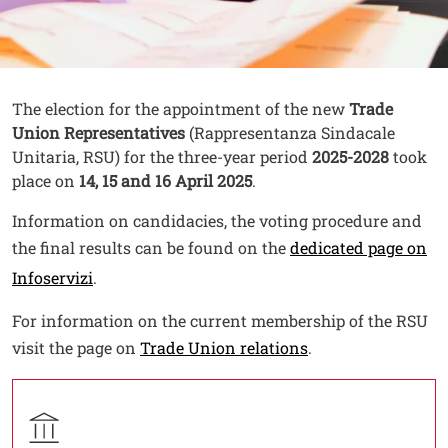
Contenuto
Testo
The election for the appointment of the new
Trade
Union Representatives
(Rappresentanza Sindacale
Unitaria, RSU) for the three-year period
2025-2028
took
place on
14, 15 and 16 April 2025
.
Information on candidacies, the voting procedure and
the final results can be found on the
dedicated page on
Infoservizi
.
For information on the current membership of the RSU
visit the page on
Trade Union relations
.
Contatti
Titolo contatti
Contatto struttura organizzativa
Struttura