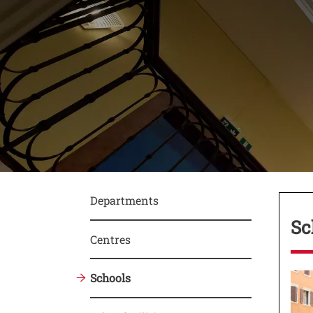
Conte
Departments
Sc
Centres
Schools
Imm
Ima
Test