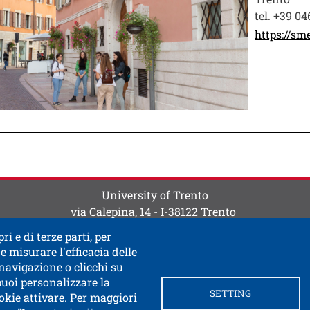
tel. +39 0
https://sme
ti
 contatti
University of Trento
via Calepina, 14 - I-38122 Trento
P.IVA-C.F. 003​40520220
ri e di terze parti, per
e misurare l'efficacia delle
 navigazione o clicchi su
 puoi personalizzare la
SETTING
okie attivare. Per maggiori