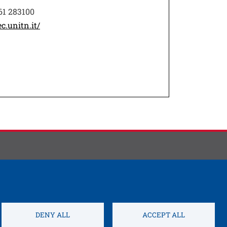
461 283100
c.unitn.it/
DENY ALL
ACCEPT ALL