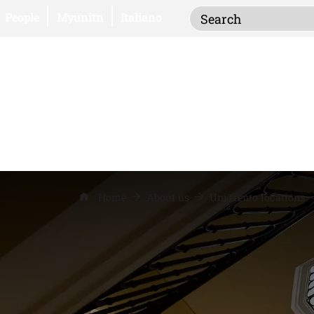
Inserisci i termi
Open this link in a new window
Open this link in a new window
People
Myunitn
Italiano
Home
About us
UniTrento locations